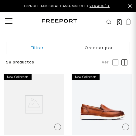
+20% OFF ADICIONAL HASTA 50% OFF |
VER AQUÍ ➜
0
OS MÁS BUSCADOS
 balance
is
Ordenar por
asines
58
productos
 balance 327
New Collection
New Collection
is puma
dalia
in klein
is tommy hilfiger
 balance 574
a mujer