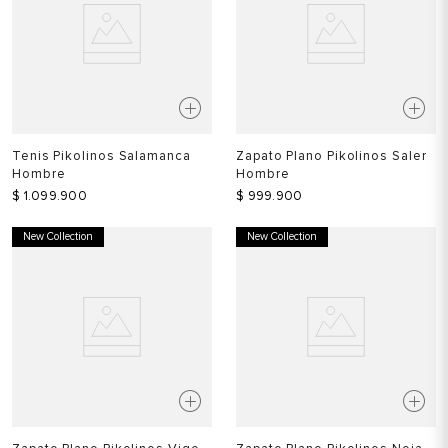
Tenis Pikolinos Salamanca
Zapato Plano Pikolinos Saler
Hombre
Hombre
$
1
.
099
.
900
$
999
.
900
New Collection
New Collection