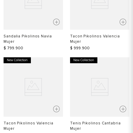
Sandalia Pikolinos Navia
Tacon Pikolinos Valencia
Mujer
Mujer
$
799
.
900
$
999
.
900
New Collection
New Collection
Tacon Pikolinos Valencia
Tenis Pikolinos Cantabria
Mujer
Mujer