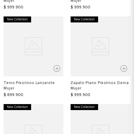
Mujer
Mujer
$
999
.
900
$
999
.
900
New Collection
New Collection
Tenis Pikolinos Lanzarote
Zapato Plano Pikolinos Denia
Mujer
Mujer
$
899
.
900
$
999
.
900
New Collection
New Collection