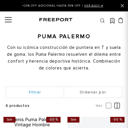
+20% OFF ADICIONAL HASTA 50% OFF |
VER AQUÍ ➜
0
OS MÁS BUSCADOS
 balance
PUMA PALERMO
is
Con su icónica construcción de puntera en T y suela
de goma, los Puma Palermo resuelven el dilema entre
asines
confort y herencia deportiva histórica. Combinación
 balance 327
de colores que acierta.
is puma
dalia
Ordenar por
in klein
is tommy hilfiger
6
productos
 balance 574
Sale
-
30 %
Sale
-
30 %
a mujer