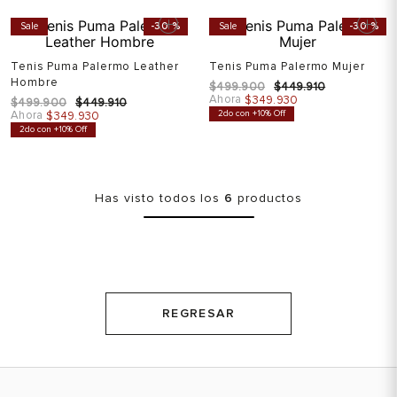
Sale
-
30 %
Sale
-
30 %
Tenis Puma Palermo Leather
Tenis Puma Palermo Mujer
Hombre
$
499
.
900
$
449
.
910
Ahora
$
349
.
930
$
499
.
900
$
449
.
910
Ahora
2do con +10% Off
$
349
.
930
2do con +10% Off
Has visto todos los
6
productos
REGRESAR