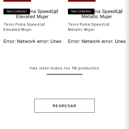
New Collection
New Collection
Tenis Puma Speedcat
Tenis Puma Speedcat
Elevated Mujer
Metallic Mujer
Error:
Network error: Unexpected token T in JSON at pos
Error:
Network error: Unexp
Has visto todos los
10
productos
REGRESAR