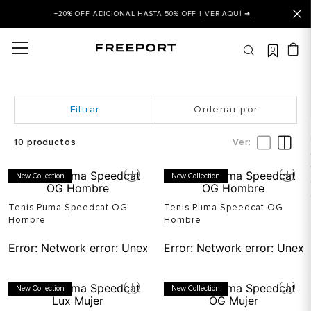
+20% OFF ADICIONAL HASTA 50% OFF |
VER AQUÍ ➜
0
OS MÁS BUSCADOS
 balance
is
Ordenar por
asines
10
productos
 balance 327
New Collection
New Collection
is puma
dalia
Tenis Puma Speedcat OG
Tenis Puma Speedcat OG
Hombre
Hombre
in klein
Error:
Network error: Unexpected token T in JSON at pos
Error:
Network error: Unexp
is tommy hilfiger
 balance 574
New Collection
New Collection
a mujer