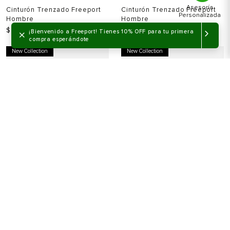
Cinturón Trenzado Freeport
Cinturón Trenzado Freeport
Hombre
Hombre
$
349
.
900
$
349
.
900
×
¡Bienvenido a Freeport! Tienes 10% OFF para tu primera
compra esperándote
New Collection
New Collection
Cinturón Casual Freeport
The Classic Maine Mocboot
Hombre
Zapato Plano Freeport
Hombre
$
399
.
900
$
899
.
900
New Collection
New Collection