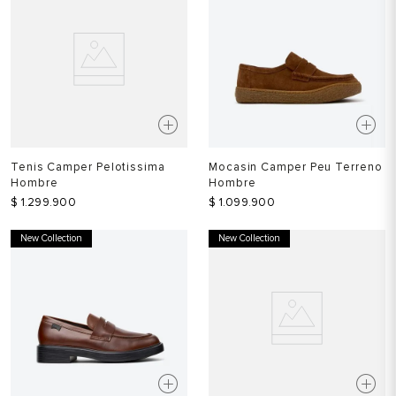
Tenis Camper Pelotissima
Mocasin Camper Peu Terreno
Hombre
Hombre
$
1
.
299
.
900
$
1
.
099
.
900
New Collection
New Collection