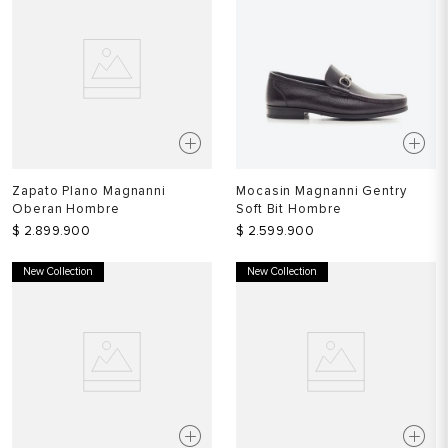
Zapato Plano Magnanni
Mocasin Magnanni Gentry
Oberan Hombre
Soft Bit Hombre
$
2
.
899
.
900
$
2
.
599
.
900
New Collection
New Collection