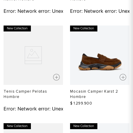
Error:
Network error: Unexpected token T in JSON at pos
Error:
Network error: Unexp
New Collection
New Collection
Tenis Camper Pelotas
Mocasin Camper Karst 2
Hombre
Hombre
$
1
.
299
.
900
Error:
Network error: Unexpected token T in JSON at pos
New Collection
New Collection