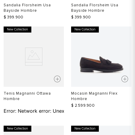
Sandalia Florsheim Usa
Sandalia Florsheim Usa
Bayside Hombre
Bayside Hombre
$
399
.
900
$
399
.
900
New Collection
New Collection
Tenis Magnanni Ottawa
Mocasin Magnanni Flex
Hombre
Hombre
$
2
.
599
.
900
Error:
Network error: Unexpected token T in JSON at pos
New Collection
New Collection