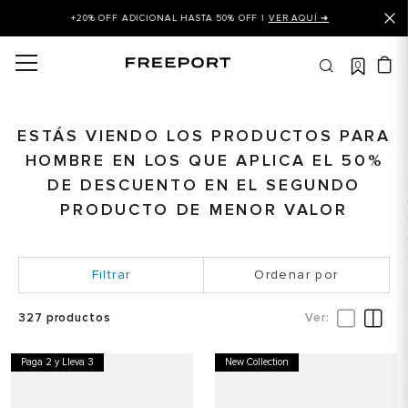
+20% OFF ADICIONAL HASTA 50% OFF |
VER AQUÍ ➜
0
OS MÁS BUSCADOS
 balance
ESTÁS VIENDO LOS PRODUCTOS PARA
is
HOMBRE EN LOS QUE APLICA EL 50%
asines
DE DESCUENTO EN EL SEGUNDO
 balance 327
PRODUCTO DE MENOR VALOR
is puma
dalia
Ordenar por
in klein
327
productos
is tommy hilfiger
 balance 574
Paga 2 y Lleva 3
New Collection
a mujer