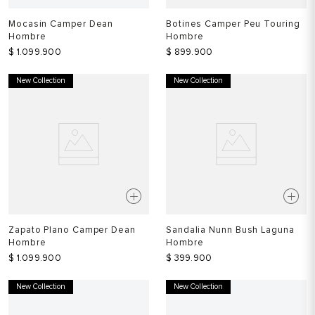
Mocasin Camper Dean
Botines Camper Peu Touring
Hombre
Hombre
$
1
.
099
.
900
$
899
.
900
New Collection
New Collection
Zapato Plano Camper Dean
Sandalia Nunn Bush Laguna
Hombre
Hombre
$
1
.
099
.
900
$
399
.
900
New Collection
New Collection