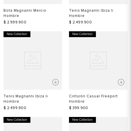
Bota Magnanni Mercio
Tenis Magnanni Ibiza Ii
Hombre
Hombre
$
2
.
999
.
900
$
2
.
499
.
900
New Collection
New Collection
Tenis Magnanni Ibiza Ii
Cinturón Casual Freeport
Hombre
Hombre
$
2
.
499
.
900
$
399
.
900
New Collection
New Collection