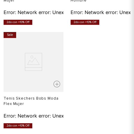
Mujer
Hombre
Error:
Network error: Unexpected token T in JSON at pos
Error:
Network error: Unexp
2do con +10% Off
2do con +10% Off
Sale
Tenis Skechers Bobs Moda
Flex Mujer
Error:
Network error: Unexpected token T in JSON at pos
2do con +10% Off