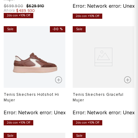
Error:
Network error: Unexp
$
699
.
900
$
629
.
910
Ahora
$
489
.
930
2do con +10% Off
2do con +10% Off
Sale
-
30 %
Sale
Tenis Skechers Hotshot Hi
Tenis Skechers Graceful
Mujer
Mujer
Error:
Network error: Unexpected token T in JSON at pos
Error:
Network error: Unexp
2do con +10% Off
2do con +10% Off
Sale
Sale