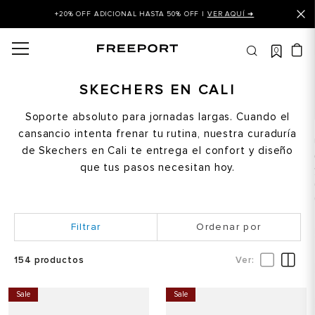
+20% OFF ADICIONAL HASTA 50% OFF |
VER AQUÍ ➜
0
OS MÁS BUSCADOS
 balance
SKECHERS EN CALI
is
Soporte absoluto para jornadas largas. Cuando el
cansancio intenta frenar tu rutina, nuestra curaduría
asines
de Skechers en Cali te entrega el confort y diseño
 balance 327
que tus pasos necesitan hoy.
is puma
dalia
Ordenar por
in klein
is tommy hilfiger
154
productos
 balance 574
Sale
Sale
a mujer