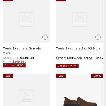
Tenis Skechers Graceful
Tenis Skechers Skx 92 Mujer
Mujer
Error:
Network error: Unexp
$
499
.
900
$
449
.
910
Ahora
$
349
.
930
2do con +10% Off
2do con +10% Off
Sale
Sale
-
30 %