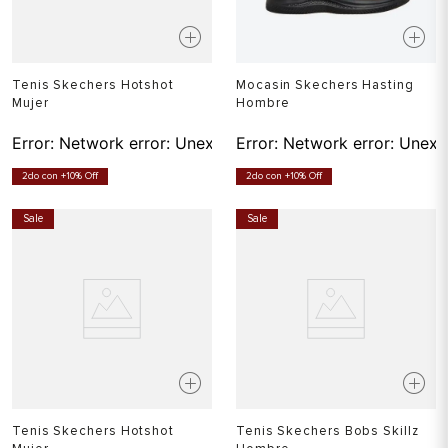
Tenis Skechers Hotshot
Mocasin Skechers Hasting
Mujer
Hombre
Error:
Network error: Unexpected token T in JSON at pos
Error:
Network error: Unexp
2do con +10% Off
2do con +10% Off
Sale
Sale
Tenis Skechers Hotshot
Tenis Skechers Bobs Skillz