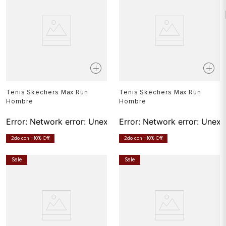
Tenis Skechers Max Run
Tenis Skechers Max Run
Hombre
Hombre
Error:
Network error: Unexpected token T in JSON at pos
Error:
Network error: Unexp
2do con +10% Off
2do con +10% Off
Sale
Sale