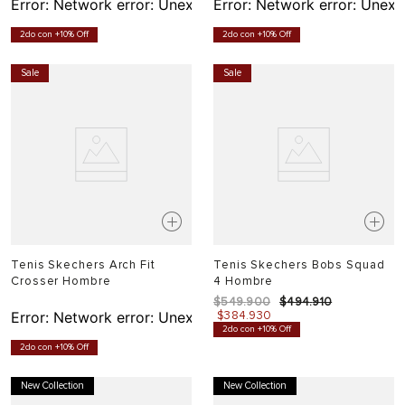
Error:
Network error: Unexpected token T in JSON at pos
Error:
Network error: Unexp
2do con +10% Off
2do con +10% Off
Sale
Sale
Tenis Skechers Arch Fit
Tenis Skechers Bobs Squad
Crosser Hombre
4 Hombre
$
549
.
900
$
494
.
910
Error:
Network error: Unexpected token T in JSON at pos
$
384
.
930
2do con +10% Off
2do con +10% Off
New Collection
New Collection