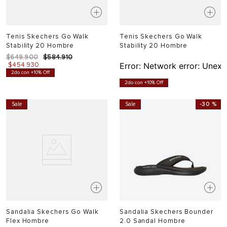
Tenis Skechers Go Walk
Tenis Skechers Go Walk
Stability 20 Hombre
Stability 20 Hombre
$
649
.
900
$
584
.
910
$
454
.
930
Error:
Network error: Unexp
2do con +10% Off
2do con +10% Off
Sale
Sale
-
30 %
Sandalia Skechers Go Walk
Sandalia Skechers Bounder
Flex Hombre
2.0 Sandal Hombre