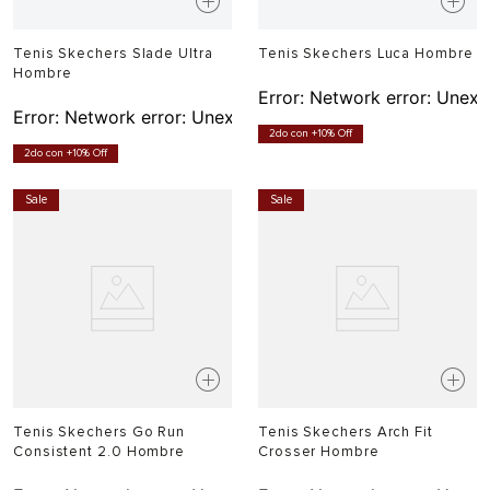
Tenis Skechers Slade Ultra
Tenis Skechers Luca Hombre
Hombre
Error:
Network error: Unexp
Error:
Network error: Unexpected token T in JSON at pos
2do con +10% Off
2do con +10% Off
Sale
Sale
Tenis Skechers Go Run
Tenis Skechers Arch Fit
Consistent 2.0 Hombre
Crosser Hombre