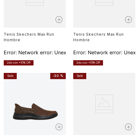
Tenis Skechers Max Run
Tenis Skechers Max Run
Hombre
Hombre
Error:
Network error: Unexpected token T in JSON at pos
Error:
Network error: Unexp
2do con +10% Off
2do con +10% Off
Sale
-
30 %
Sale