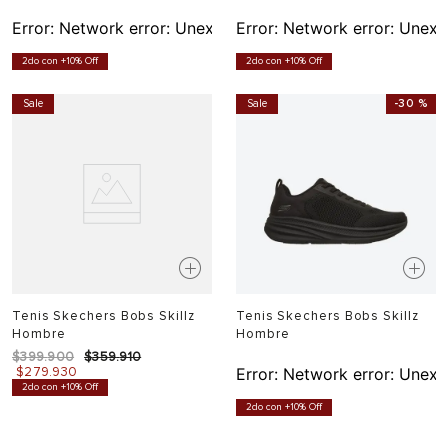
Error:
Network error: Unexpected token T in JSON at pos
Error:
Network error: Unexp
2do con +10% Off
2do con +10% Off
Sale
Sale
-
30 %
Tenis Skechers Bobs Skillz
Tenis Skechers Bobs Skillz
Hombre
Hombre
$
399
.
900
$
359
.
910
$
279
.
930
Error:
Network error: Unexp
2do con +10% Off
2do con +10% Off