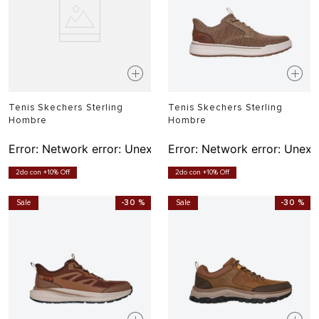
Tenis Skechers Sterling
Tenis Skechers Sterling
Hombre
Hombre
Error:
Network error: Unexpected token T in JSON at pos
Error:
Network error: Unexp
2do con +10% Off
2do con +10% Off
Sale
-
30 %
Sale
-
30 %