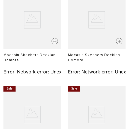
Mocasin Skechers Decklan
Mocasin Skechers Decklan
Hombre
Hombre
Error:
Network error: Unexpected token T in JSON at pos
Error:
Network error: Unexp
Sale
Sale