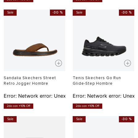
Sale
-
30 %
Sale
-
30 %
Sandalia Skechers Street
Tenis Skechers Go Run
Retro Jogger Hombre
Glide-Step Hombre
Error:
Network error: Unexpected token T in JSON at pos
Error:
Network error: Unexp
2do con +10% Off
2do con +10% Off
Sale
Sale
-
30 %