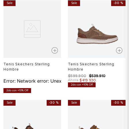
Sale
Sale
-
30 %
Tenis Skechers Sterling
Tenis Skechers Sterling
Hombre
Hombre
$
599
.
900
$
539
.
910
Ahora
Error:
Network error: Unexpected token T in JSON at pos
$
419
.
930
2do con +10% Off
2do con +10% Off
Sale
-
30 %
Sale
-
30 %