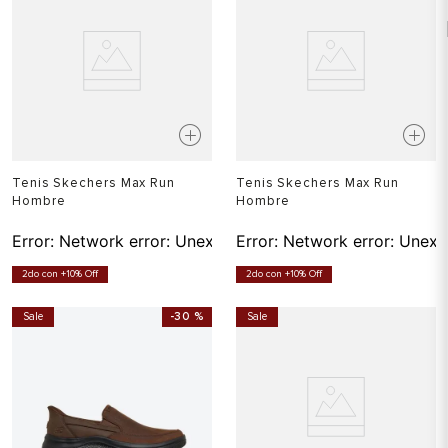
Tenis Skechers Max Run
Tenis Skechers Max Run
Hombre
Hombre
Error:
Network error: Unexpected token T in JSON at pos
Error:
Network error: Unexp
2do con +10% Off
2do con +10% Off
Sale
-
30 %
Sale