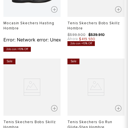
Mocasin Skechers Hasting
Tenis Skechers Bobs Skillz
Hombre
Hombre
$
599
.
900
$
539
.
910
Ahora
Error:
Network error: Unexpected token T in JSON at pos
$
419
.
930
2do con +10% Off
2do con +10% Off
Sale
Sale
Tenis Skechers Bobs Skillz
Tenis Skechers Go Run
Hombre
Glide-Step Hombre