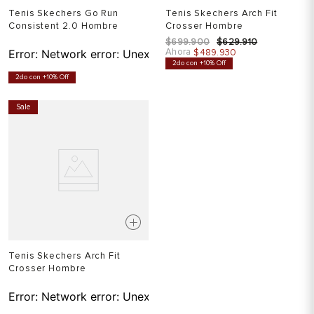
Tenis Skechers Go Run
Tenis Skechers Arch Fit
Consistent 2.0 Hombre
Crosser Hombre
$
699
.
900
$
629
.
910
Ahora
Error:
Network error: Unexpected token T in JSON at pos
$
489
.
930
2do con +10% Off
2do con +10% Off
Sale
Tenis Skechers Arch Fit
Crosser Hombre
Error:
Network error: Unexpected token T in JSON at pos