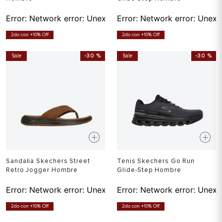
Error:
Network error: Unexpected token T in JSON at pos
Error:
Network error: Unexp
2do con +10% Off
2do con +10% Off
Sale
-
30 %
Sale
-
30 %
Sandalia Skechers Street
Tenis Skechers Go Run
Retro Jogger Hombre
Glide-Step Hombre
Error:
Network error: Unexpected token T in JSON at pos
Error:
Network error: Unexp
2do con +10% Off
2do con +10% Off