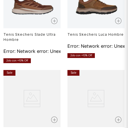
Tenis Skechers Slade Ultra
Tenis Skechers Luca Hombre
Hombre
Error:
Network error: Unexp
Error:
Network error: Unexpected token T in JSON at pos
2do con +10% Off
2do con +10% Off
Sale
Sale