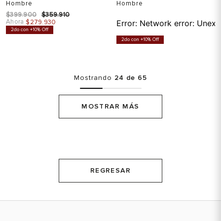
Hombre
Hombre
$
399
.
900
$
359
.
910
Ahora
$
279
.
930
Error:
Network error: Unexp
2do con +10% Off
2do con +10% Off
Mostrando
24 de 65
MOSTRAR MÁS
REGRESAR