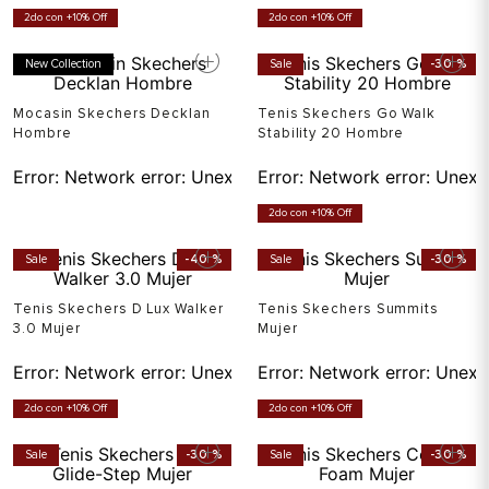
2do con +10% Off
2do con +10% Off
New Collection
Sale
-
30 %
Mocasin Skechers Decklan
Tenis Skechers Go Walk
Hombre
Stability 20 Hombre
Error:
Network error: Unexpected token T in JSON at pos
Error:
Network error: Unexp
2do con +10% Off
Sale
-
40 %
Sale
-
30 %
Tenis Skechers D Lux Walker
Tenis Skechers Summits
3.0 Mujer
Mujer
Error:
Network error: Unexpected token T in JSON at pos
Error:
Network error: Unexp
2do con +10% Off
2do con +10% Off
Sale
-
30 %
Sale
-
30 %