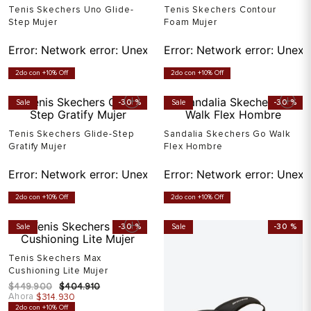
Tenis Skechers Uno Glide-
Tenis Skechers Contour
Step Mujer
Foam Mujer
Error:
Network error: Unexpected token T in JSON at pos
Error:
Network error: Unexp
2do con +10% Off
2do con +10% Off
Sale
-
30 %
Sale
-
30 %
Tenis Skechers Glide-Step
Sandalia Skechers Go Walk
Gratify Mujer
Flex Hombre
Error:
Network error: Unexpected token T in JSON at pos
Error:
Network error: Unexp
2do con +10% Off
2do con +10% Off
Sale
-
30 %
Sale
-
30 %
Tenis Skechers Max
Cushioning Lite Mujer
$
449
.
900
$
404
.
910
Ahora
$
314
.
930
2do con +10% Off