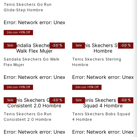
Tenis Skechers Go Run
Glide-Step Hombre
Error:
Network error: Unexpected token T in JSON at pos
2do con +10% Off
Sale
-
30 %
Sale
-
30 %
Sandalia Skechers Go Walk
Tenis Skechers Sterling
Flex Mujer
Hombre
Error:
Network error: Unexpected token T in JSON at pos
Error:
Network error: Unexp
2do con +10% Off
2do con +10% Off
Sale
-
30 %
Sale
-
30 %
Tenis Skechers Go Run
Tenis Skechers Bobs Squad
Consistent 2.0 Hombre
4 Hombre
Error:
Network error: Unexpected token T in JSON at pos
Error:
Network error: Unexp