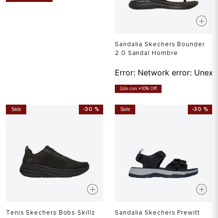
Sandalia Skechers Bounder
2.0 Sandal Hombre
Error:
Network error: Unexp
2do con +10% Off
Sale
-
30 %
Sale
-
30 %
Tenis Skechers Bobs Skillz
Sandalia Skechers Prewitt