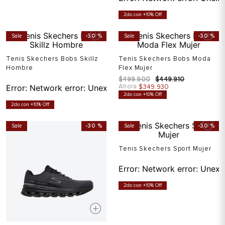
2do con +10% Off
Sale
-
30 %
Sale
-
30 %
Tenis Skechers Bobs Skillz
Tenis Skechers Bobs Moda
Hombre
Flex Mujer
$
499
.
900
$
449
.
910
Ahora
Error:
Network error: Unexpected token T in JSON at pos
$
349
.
930
2do con +10% Off
2do con +10% Off
Sale
-
30 %
Sale
-
30 %
Tenis Skechers Sport Mujer
Error:
Network error: Unexp
2do con +10% Off