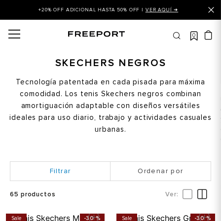
+20% OFF ADICIONAL HASTA 50% OFF |
VER AQUÍ ➜
0
OS MÁS BUSCADOS
 balance
SKECHERS NEGROS
is
Tecnología patentada en cada pisada para máxima
comodidad. Los tenis Skechers negros combinan
asines
amortiguación adaptable con diseños versátiles
 balance 327
ideales para uso diario, trabajo y actividades casuales
is puma
urbanas.
dalia
in klein
Ordenar por
is tommy hilfiger
65
productos
 balance 574
a mujer
Sale
-
30 %
Sale
-
30 %