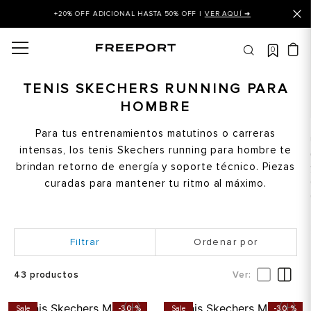
+20% OFF ADICIONAL HASTA 50% OFF |
VER AQUÍ ➜
0
OS MÁS BUSCADOS
 balance
TENIS SKECHERS RUNNING PARA
HOMBRE
is
asines
Para tus entrenamientos matutinos o carreras
intensas, los tenis Skechers running para hombre te
 balance 327
brindan retorno de energía y soporte técnico. Piezas
is puma
curadas para mantener tu ritmo al máximo.
dalia
in klein
Ordenar por
is tommy hilfiger
43
productos
 balance 574
a mujer
Sale
-
30 %
Sale
-
30 %