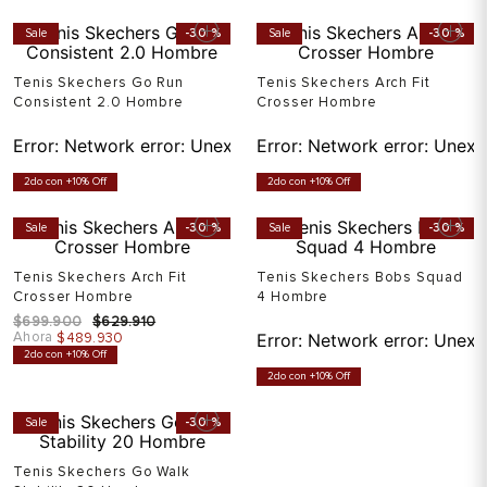
Sale
-
30 %
Sale
-
30 %
Tenis Skechers Go Run
Tenis Skechers Arch Fit
Consistent 2.0 Hombre
Crosser Hombre
Error:
Network error: Unexpected token T in JSON at pos
Error:
Network error: Unexp
2do con +10% Off
2do con +10% Off
Sale
-
30 %
Sale
-
30 %
Tenis Skechers Arch Fit
Tenis Skechers Bobs Squad
Crosser Hombre
4 Hombre
$
699
.
900
$
629
.
910
Ahora
$
489
.
930
Error:
Network error: Unexp
2do con +10% Off
2do con +10% Off
Sale
-
30 %
Tenis Skechers Go Walk