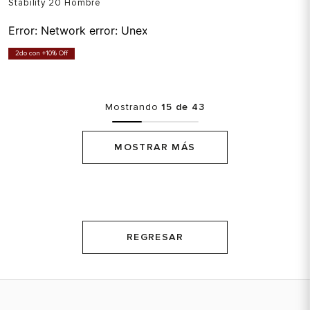
Stability 20 Hombre
Error:
Network error: Unexpected token T in JSON at pos
2do con +10% Off
Mostrando
15 de 43
MOSTRAR MÁS
REGRESAR