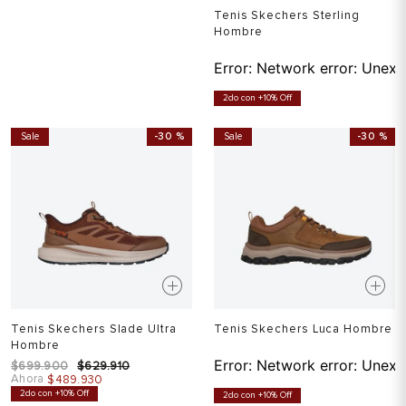
Tenis Skechers Sterling
Hombre
Error:
Network error: Unexp
2do con +10% Off
Sale
-
30 %
Sale
-
30 %
Tenis Skechers Slade Ultra
Tenis Skechers Luca Hombre
Hombre
Error:
Network error: Unexp
$
699
.
900
$
629
.
910
Ahora
$
489
.
930
2do con +10% Off
2do con +10% Off