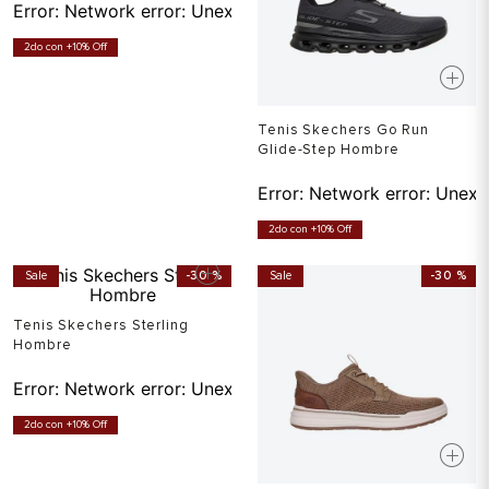
Error:
Network error: Unexpected token T in JSON at pos
2do con +10% Off
Tenis Skechers Go Run
Glide-Step Hombre
Error:
Network error: Unexp
2do con +10% Off
Sale
-
30 %
Sale
-
30 %
Tenis Skechers Sterling
Hombre
Error:
Network error: Unexpected token T in JSON at pos
2do con +10% Off