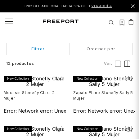
+20% OFF ADICIONAL HASTA 50% OFF |
VER AQUÍ ➜
0
OS MÁS BUSCADOS
 balance
is
Ordenar por
 balance 327
12
productos
is puma
New Collection
New Collection
asines
dalia
Mocasin Stonefly Clara 2
Zapato Plano Stonefly Sally 5
Mujer
Mujer
in klein
Error:
Network error: Unexpected token T in JSON at pos
Error:
Network error: Unexp
is tommy hilfiger
 balance 574
New Collection
New Collection
a mujer