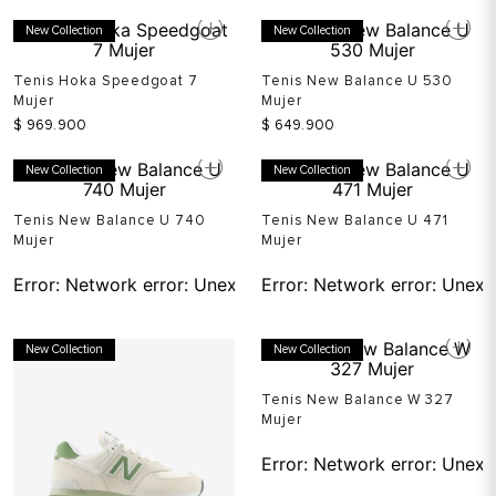
New Collection
New Collection
Tenis Hoka Speedgoat 7
Tenis New Balance U 530
Mujer
Mujer
$
969
.
900
$
649
.
900
New Collection
New Collection
Tenis New Balance U 740
Tenis New Balance U 471
Mujer
Mujer
Error:
Network error: Unexpected token T in JSON at pos
Error:
Network error: Unexp
New Collection
New Collection
Tenis New Balance W 327
Mujer
Error:
Network error: Unexp