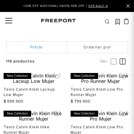
+20% OFF ADICIONAL HASTA 50% OFF |
VER AQUÍ ➜
0
OS MÁS BUSCADOS
 balance
is
Ordenar por
asines
116
productos
 balance 327
New Collection
New Collection
is puma
dalia
Tenis Calvin Klein Laceup
Tenis Calvin Klein Low Pro
Low Mujer
Runner Mujer
in klein
$
599
.
900
$
799
.
900
is tommy hilfiger
New Collection
New Collection
 balance 574
Tenis Calvin Klein Hike
Tenis Calvin Klein Low Pro
a mujer
Runner Mujer
Mujer