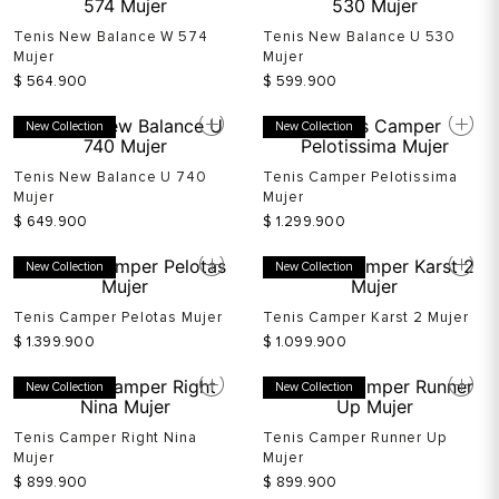
Tenis New Balance W 574
Tenis New Balance U 530
Mujer
Mujer
$
564
.
900
$
599
.
900
New Collection
New Collection
Tenis New Balance U 740
Tenis Camper Pelotissima
Mujer
Mujer
$
649
.
900
$
1
.
299
.
900
New Collection
New Collection
Tenis Camper Pelotas Mujer
Tenis Camper Karst 2 Mujer
$
1
.
399
.
900
$
1
.
099
.
900
New Collection
New Collection
Tenis Camper Right Nina
Tenis Camper Runner Up
Mujer
Mujer
$
899
.
900
$
899
.
900