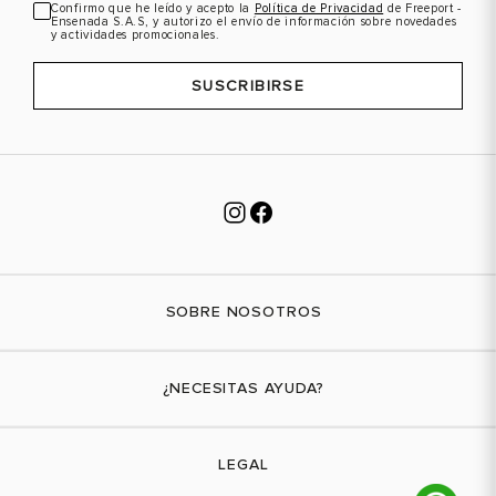
Confirmo que he leído y acepto la
Política de Privacidad
de Freeport -
Ensenada S.A.S, y autorizo el envío de información sobre novedades
y actividades promocionales.
SUSCRIBIRSE
SOBRE NOSOTROS
Nuestra marca
¿NECESITAS AYUDA?
Tiendas físicas
Contáctanos
LEGAL
¿Cómo comprar?