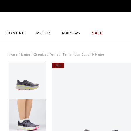
HOMBRE
MUJER
MARCAS
SALE
Mujer
Zapatos
Tenis
Tenis Hoka Bondi 9 Mujer
Sale