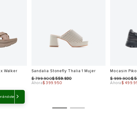
$ 594.900
$ 869.900
-50%
Sale
Sale
Talla
Talla
Selecciona una talla
Selecciona
USA
EUR
USA
EUR
erándote
35
5
6
36
5.5
6.5
36.5
6
7
37
6.5
7.5
Color
Color