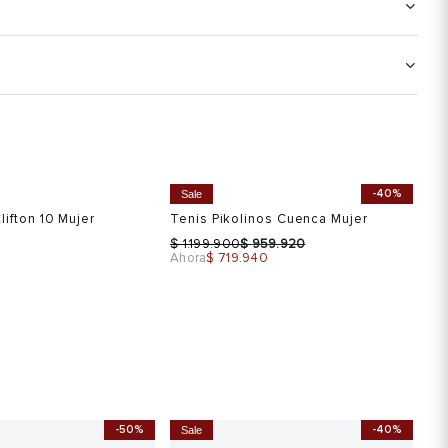
-40%
Sale
S
lifton 10 Mujer
Tenis Pikolinos Cuenca Mujer
Te