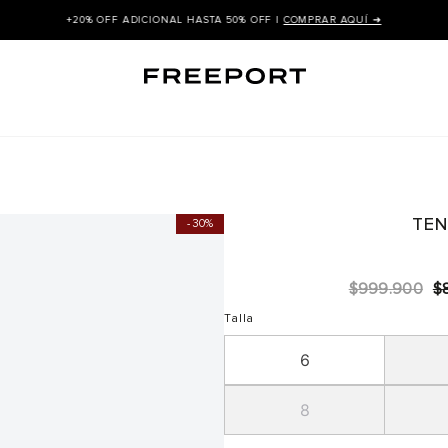
+20% OFF ADICIONAL HASTA 50% OFF |
COMPRAR AQUÍ ➜
TEN
30%
$
999
.
900
$
Talla
6
8