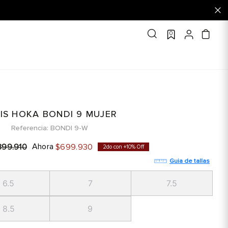
0
IS HOKA BONDI 9 MUJER
Referencia
BONDI 9-W
Ahora
899
.
910
$
699
.
930
2do con +10% Off
Guia de tallas
6.5
7
7.5
8.5
9