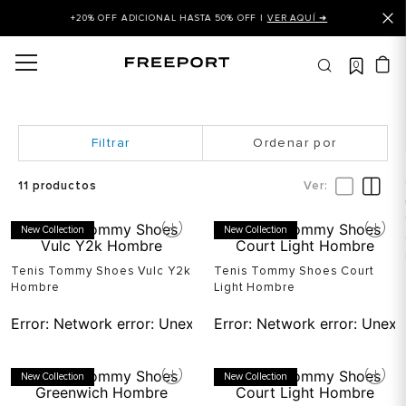
+20% OFF ADICIONAL HASTA 50% OFF |
VER AQUÍ ➜
0
OS MÁS BUSCADOS
 balance
is
Ordenar por
asines
11
productos
 balance 327
New Collection
New Collection
is puma
dalia
Tenis Tommy Shoes Vulc Y2k
Tenis Tommy Shoes Court
Hombre
Light Hombre
in klein
Error:
Network error: Unexpected token T in JSON at pos
Error:
Network error: Unexp
is tommy hilfiger
 balance 574
New Collection
New Collection
a mujer