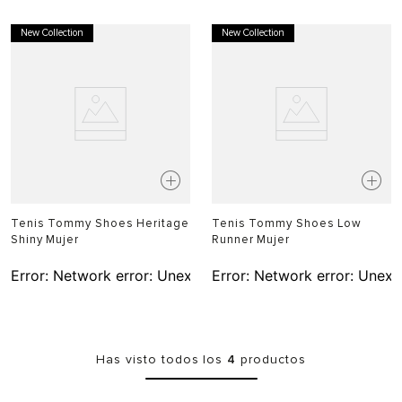
New Collection
New Collection
Tenis Tommy Shoes Heritage
Tenis Tommy Shoes Low
Shiny Mujer
Runner Mujer
Error:
Network error: Unexpected token T in JSON at pos
Error:
Network error: Unexp
Has visto todos los
4
productos