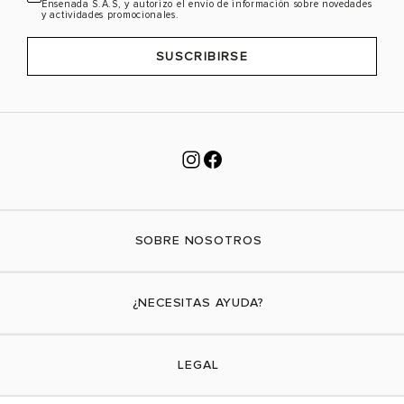
Ensenada S.A.S, y autorizo el envío de información sobre novedades
y actividades promocionales.
SUSCRIBIRSE
SOBRE NOSOTROS
Nuestra marca
¿NECESITAS AYUDA?
Tiendas físicas
Contáctanos
LEGAL
¿Cómo comprar?