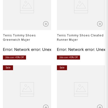
Tenis Tommy Shoes
Tenis Tommy Shoes Cleated
Greenwich Mujer
Runner Mujer
Error:
Network error: Unexpected token T in JSON at pos
Error:
Network error: Unexp
2do con +10% Off
2do con +10% Off
Sale
Sale