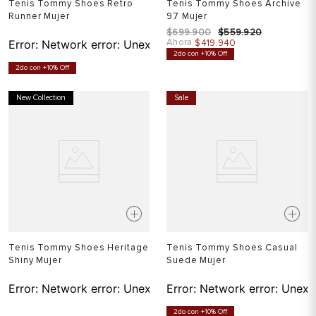
Tenis Tommy Shoes Retro
Tenis Tommy Shoes Archive
Runner Mujer
97 Mujer
$
699
.
900
$
559
.
920
Ahora
Error:
Network error: Unexpected token T in JSON at pos
$
419
.
940
2do con +10% Off
2do con +10% Off
New Collection
Sale
Tenis Tommy Shoes Heritage
Tenis Tommy Shoes Casual
Shiny Mujer
Suede Mujer
Error:
Network error: Unexpected token T in JSON at pos
Error:
Network error: Unexp
2do con +10% Off