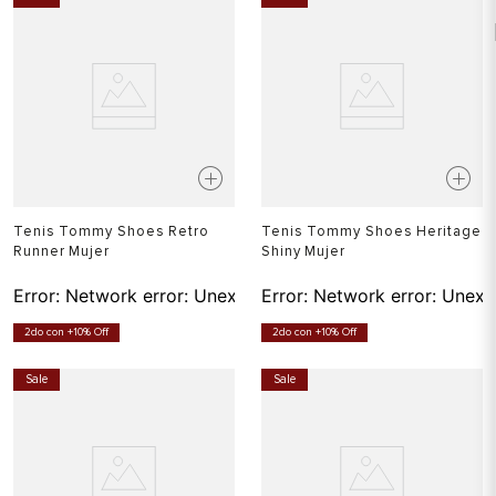
Tenis Tommy Shoes Retro
Tenis Tommy Shoes Heritage
Runner Mujer
Shiny Mujer
Error:
Network error: Unexpected token T in JSON at pos
Error:
Network error: Unexp
2do con +10% Off
2do con +10% Off
Sale
Sale