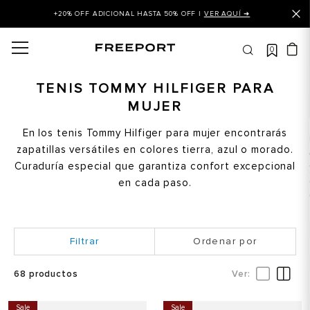
+20% OFF ADICIONAL HASTA 50% OFF |
VER AQUÍ ➜
0
OS MÁS BUSCADOS
 balance
TENIS TOMMY HILFIGER PARA
MUJER
is
asines
En los tenis Tommy Hilfiger para mujer encontrarás
zapatillas versátiles en colores tierra, azul o morado.
 balance 327
Curaduría especial que garantiza confort excepcional
is puma
en cada paso.
dalia
in klein
Ordenar por
is tommy hilfiger
68
productos
 balance 574
a mujer
Sale
Sale