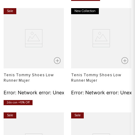
Sale
New Collection
Tenis Tommy Shoes Low
Tenis Tommy Shoes Low
Runner Mujer
Runner Mujer
Error:
Network error: Unexpected token T in JSON at pos
Error:
Network error: Unexp
2do con +10% Off
Sale
Sale