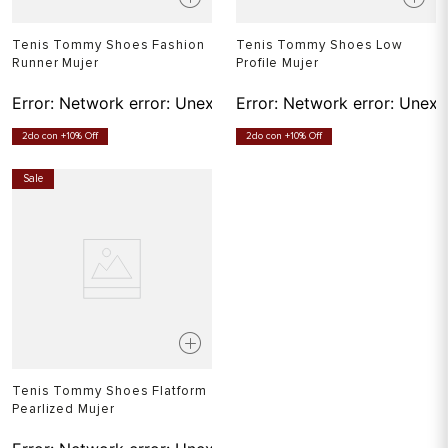
Tenis Tommy Shoes Fashion
Tenis Tommy Shoes Low
Runner Mujer
Profile Mujer
Error:
Network error: Unexpected token T in JSON at pos
Error:
Network error: Unexp
2do con +10% Off
2do con +10% Off
Sale
Tenis Tommy Shoes Flatform
Pearlized Mujer