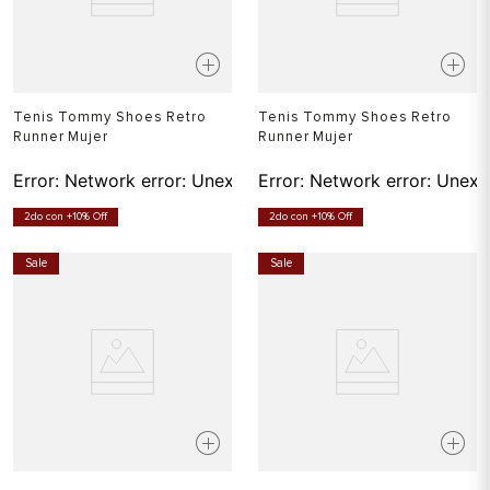
Tenis Tommy Shoes Retro
Tenis Tommy Shoes Retro
Runner Mujer
Runner Mujer
Error:
Network error: Unexpected token T in JSON at pos
Error:
Network error: Unexp
2do con +10% Off
2do con +10% Off
Sale
Sale