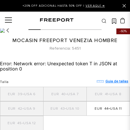
+20% OFF ADICIONAL HASTA 50% OFF |
VER AQUÍ ➜
0
OS MÁS BUSCADOS
60%
 balance
MOCASIN FREEPORT VENEZIA HOMBRE
is
Referencia
5451
asines
Error:
Network error: Unexpected token T in JSON at
 balance 327
position 0
is puma
Guia de tallas
Talla
dalia
39
6
40
7
41
8
in klein
is tommy hilfiger
42
9
43
10
44
11
 balance 574
45
12
a mujer