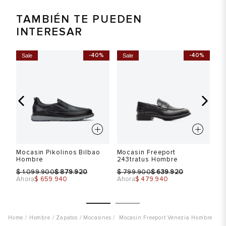
TAMBIÉN TE PUEDEN
INTERESAR
%
-40%
-40%
Sale
Sale
Mocasin Pikolinos Bilbao
Mocasin Freeport
Mo
Hombre
243tratus Hombre
H
$
$
$
$
$
1.099.900
879.920
799.900
639.920
Ahora
$ 659.940
Ahora
$ 479.940
Hombre
Zapatos
Mocasines
Mocasin Freeport Venezia Hombre