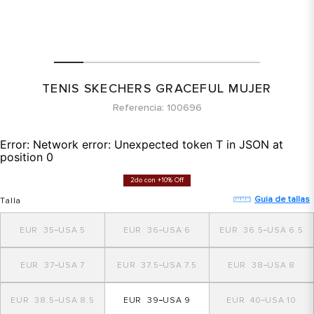
TENIS SKECHERS GRACEFUL MUJER
Referencia
100696
Error:
Network error: Unexpected token T in JSON at
position 0
2do con +10% Off
Guia de tallas
Talla
35
5
36
6
36.5
6.5
37
7
37.5
7.5
38
8
38.5
8.5
39
9
40
10