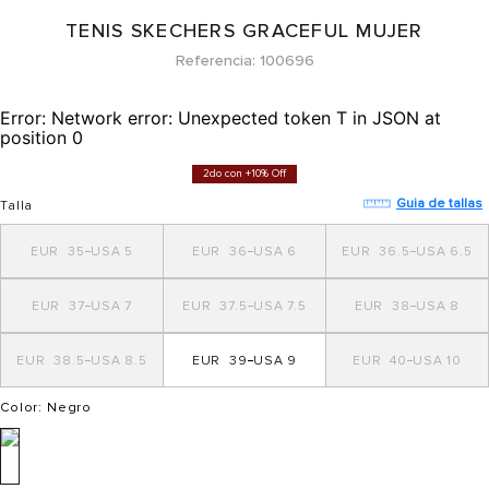
TENIS SKECHERS GRACEFUL MUJER
Referencia
100696
Error:
Network error: Unexpected token T in JSON at
position 0
2do con +10% Off
Guia de tallas
Talla
35
5
36
6
36.5
6.5
37
7
37.5
7.5
38
8
38.5
8.5
39
9
40
10
Color
: Negro