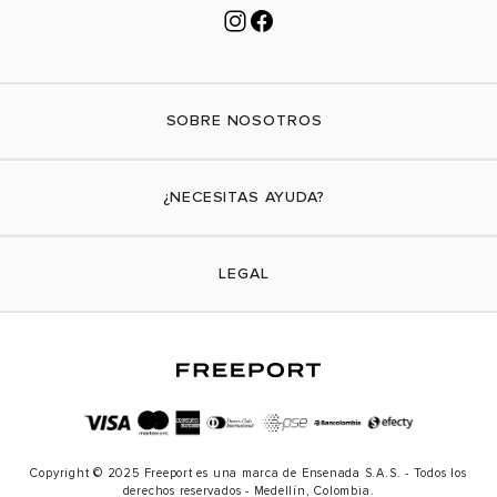
SOBRE NOSOTROS
Nuestra marca
¿NECESITAS AYUDA?
Tiendas físicas
Contáctanos
LEGAL
¿Cómo comprar?
Actividades promocionales
Envíos
Términos y condiciones
Cambios y devoluciones
Aviso de privacidad
PQRs
Política de tratamiento de datos personales
Copyright © 2025 Freeport es una marca de Ensenada S.A.S. - Todos los
Política de transparencia
derechos reservados - Medellín, Colombia.