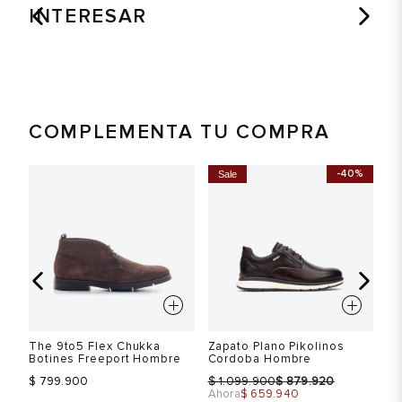
INTERESAR
COMPLEMENTA TU COMPRA
%
-40%
Sale
zer
The 9to5 Flex Chukka
Zapato Plano Pikolinos
Za
Botines Freeport Hombre
Cordoba Hombre
Wa
$
$
$ 799.900
1.099.900
879.920
$ 
Ahora
$ 659.940