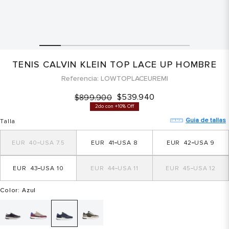
TENIS CALVIN KLEIN TOP LACE UP HOMBRE
Referencia
LOWTOPLACEUREMI
$
539
.
940
$
899
.
900
2do con +10% Off
Guia de tallas
Talla
40
7.5
41
8
42
9
43
10
44
11
45
12
Color
: Azul