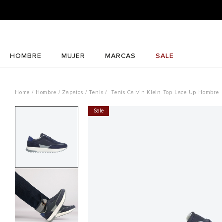
HOMBRE
MUJER
MARCAS
SALE
Hombre
Zapatos
Tenis
Tenis Calvin Klein Top Lace Up Hombre
Sale