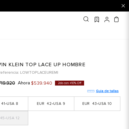
0
VIN KLEIN TOP LACE UP HOMBRE
eferencia
LOWTOPLACEUREMI
Ahora
719
.
920
$
539
.
940
2do con +10% Off
Guia de tallas
41
8
42
9
43
10
45
12