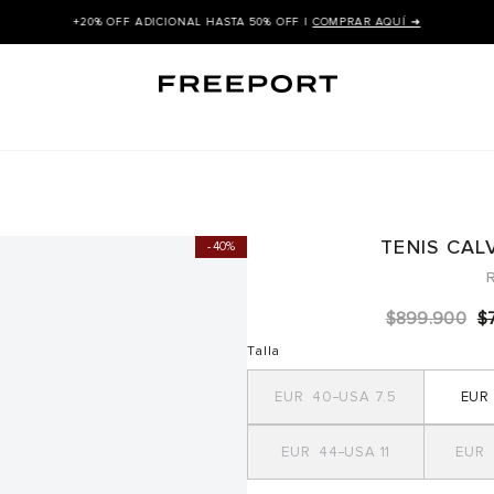
+20% OFF ADICIONAL HASTA 50% OFF |
COMPRAR AQUÍ ➜
TENIS CAL
40%
R
$
899
.
900
$
Talla
40
7.5
44
11