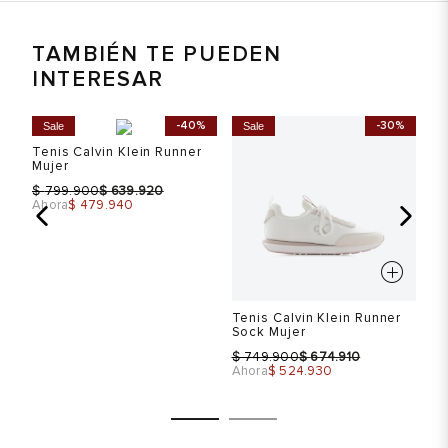
TAMBIÉN TE PUEDEN
INTERESAR
%
-40%
-30%
Sale
Sale
S
Tenis Calvin Klein Runner
Mujer
$
$
799.900
639.920
Ahora
$ 479.940
Tenis Calvin Klein Runner
Te
Sock Mujer
Mu
$
$
$
749.900
674.910
Ahora
$ 524.930
Ah