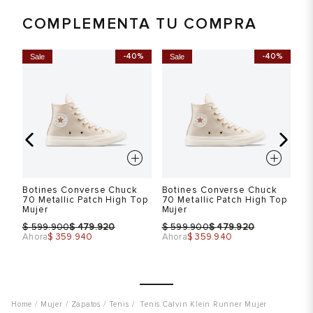
COMPLEMENTA TU COMPRA
Talla
Talla
T
-40%
-40%
Sale
Sale
S
Selecciona una talla
Selecciona una talla
EUR
USA
EUR
USA
37
6.5
39
8.5
39
8.5
40
9.5
41
10.5
41
10.5
Botines Converse Chuck
Botines Converse Chuck
Bo
Color
Color
C
70 Metallic Patch High Top
70 Metallic Patch High Top
70
Mujer
Mujer
Mu
$
$
$
$
$
599.900
479.920
599.900
479.920
Ahora
$ 359.940
Ahora
$ 359.940
Ah
VER PRODUCTO
VER PRODUCTO
Mujer
Zapatos
Tenis
Tenis Calvin Klein Runner Mujer