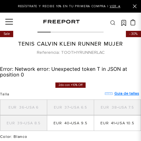
REGÍSTRATE Y RECIBE 10% EN TU PRIMERA COMPRA |
VER ➜
0
OS MÁS BUSCADOS
Sale
30%
 balance
TENIS CALVIN KLEIN RUNNER MUJER
is
Referencia
TOOTHYRUNNERLAC
asines
Error:
Network error: Unexpected token T in JSON at
 balance 327
position 0
is puma
2do con +10% Off
dalia
Guia de tallas
Talla
in klein
36
6
37
6.5
38
7.5
is tommy hilfiger
39
8.5
40
9.5
41
10.5
 balance 574
a mujer
Color
: Blanco