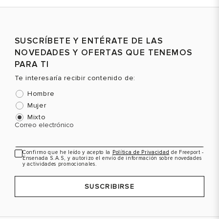
Talla
Talla
T
SUSCRÍBETE Y ENTÉRATE DE LAS
Selecciona una talla
Selecciona una talla
NOVEDADES Y OFERTAS QUE TENEMOS
EUR
USA
EUR
USA
PARA TI
36
5.5
36
5.5
Te interesaría recibir contenido de:
Hombre
Mujer
Mixto
Color
Color
C
Correo electrónico
Confirmo que he leído y acepto la
Política de Privacidad
de Freeport -
Ensenada S.A.S, y autorizo el envío de información sobre novedades
y actividades promocionales.
VER PRODUCTO
VER PRODUCTO
SUSCRIBIRSE