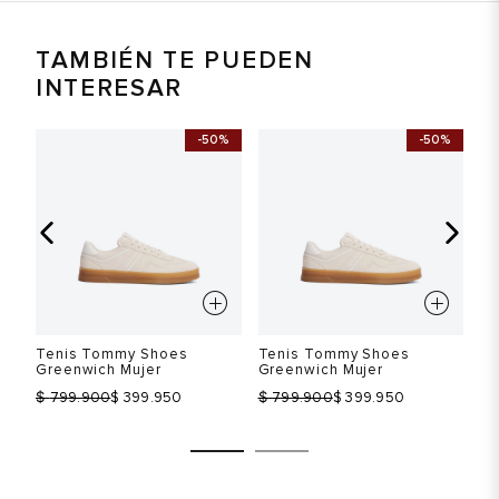
TAMBIÉN TE PUEDEN
INTERESAR
-50%
-50%
Tenis Tommy Shoes
Tenis Tommy Shoes
Te
Greenwich Mujer
Greenwich Mujer
Gr
$
$
$
799.900
$ 399.950
799.900
$ 399.950