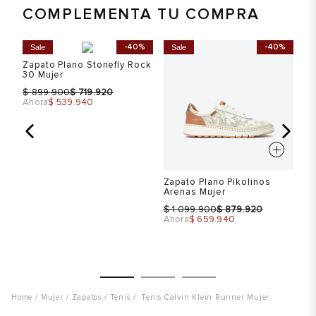
COMPLEMENTA TU COMPRA
Talla
Talla
T
%
-40%
-40%
Sale
Sale
S
Zapato Plano Stonefly Rock
Selecciona una talla
Selecciona una talla
30 Mujer
EUR
USA
EUR
USA
$
$
899.900
719.920
Ahora
$ 539.940
39
8.5
39
8.5
40
9
40
9
Color
Color
C
Zapato Plano Pikolinos
Za
op
Arenas Mujer
Vi
$
$
$
1.099.900
879.920
Ahora
$ 659.940
Ah
VER PRODUCTO
VER PRODUCTO
Mujer
Zapatos
Tenis
Tenis Calvin Klein Runner Mujer