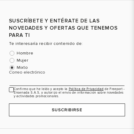
Talla
Talla
T
SUSCRÍBETE Y ENTÉRATE DE LAS
Selecciona una talla
Selecciona una talla
NOVEDADES Y OFERTAS QUE TENEMOS
EUR
USA
EUR
USA
PARA TI
36
5.5
36
6
Te interesaría recibir contenido de:
37
6.5
37
7
Hombre
38
7
38
8
Mujer
Mixto
39
8
39
8.5
Color
Color
C
Correo electrónico
40
8.5
40
9.5
Confirmo que he leído y acepto la
Política de Privacidad
de Freeport -
41
9.5
Ensenada S.A.S, y autorizo el envío de información sobre novedades
y actividades promocionales.
VER PRODUCTO
VER PRODUCTO
SUSCRIBIRSE