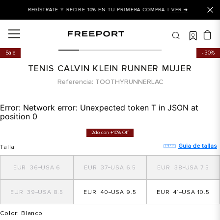
REGÍSTRATE Y RECIBE 10% EN TU PRIMERA COMPRA |
VER ➜
0
OS MÁS BUSCADOS
Sale
30%
 balance
TENIS CALVIN KLEIN RUNNER MUJER
is
Referencia
TOOTHYRUNNERLAC
asines
Error:
Network error: Unexpected token T in JSON at
 balance 327
position 0
is puma
2do con +10% Off
dalia
Guia de tallas
Talla
in klein
36
6
37
6.5
38
7.5
is tommy hilfiger
39
8.5
40
9.5
41
10.5
 balance 574
a mujer
Color
: Blanco