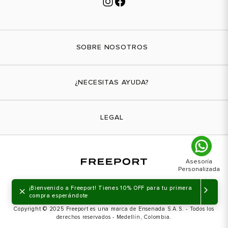
SOBRE NOSOTROS
Nuestra marca
¿NECESITAS AYUDA?
Tiendas físicas
Contáctanos
LEGAL
¿Cómo comprar?
Actividades promocionales
Envíos
Términos y condiciones
Cambios y devoluciones
Aviso de privacidad
PQRs
×
¡Bienvenido a Freeport! Tienes 10% OFF para tu primera
Política de tratamiento de datos personales
compra esperándote
Copyright © 2025 Freeport es una marca de Ensenada S.A.S. - Todos los
Política de transparencia
derechos reservados - Medellín, Colombia.