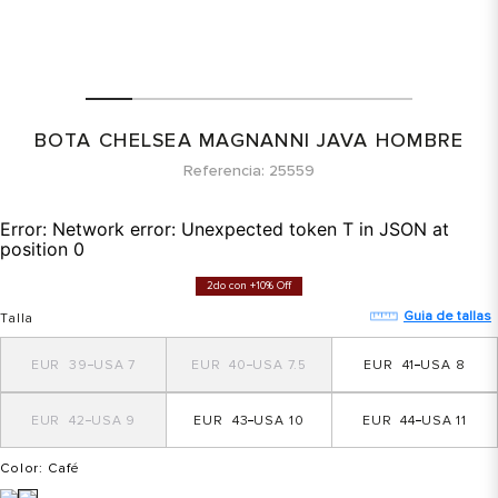
BOTA CHELSEA MAGNANNI JAVA HOMBRE
Referencia
25559
Error:
Network error: Unexpected token T in JSON at
position 0
2do con +10% Off
Guia de tallas
Talla
39
7
40
7.5
41
8
42
9
43
10
44
11
Color
: Café