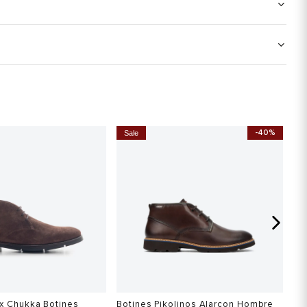
-40%
Sale
x Chukka Botines
Botines Pikolinos Alarcon Hombre
Th