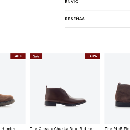
ENVÍO
RESEÑAS
-40%
-40%
Sale
o Hombre
The Classic Chukka Boot Botines
The 9to5 Fle