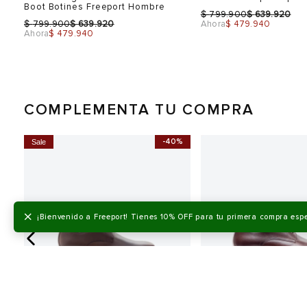
Boot Botines Freeport Hombre
$
$
799.900
639.920
$
$
799.900
639.920
Ahora
$ 479.940
Ahora
$ 479.940
COMPLEMENTA TU COMPRA
0%
-40%
Sale
Talla
Talla
Selecciona una talla
Selecciona una talla
EUR
USA
EUR
×
¡Bienvenido a Freeport! Tienes 10% OFF para tu primera compra esp
40
7
41
43
10
42
44
11
45
12
Color
Color