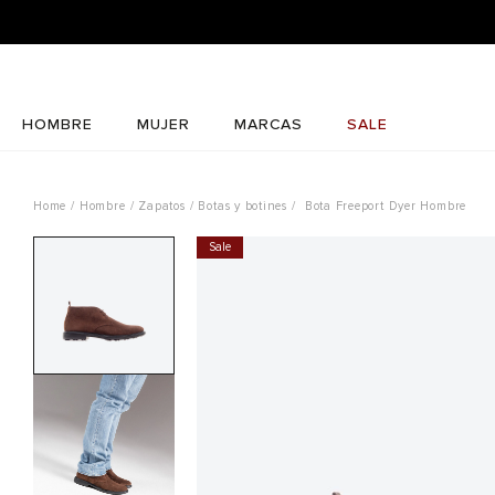
HOMBRE
MUJER
MARCAS
SALE
Hombre
Zapatos
Botas y botines
Bota Freeport Dyer Hombre
Sale