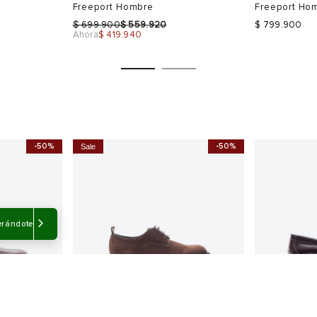
Freeport Hombre
Freeport Ho
$
$
699.900
559.920
$ 799.900
Ahora
$ 419.940
-50%
-50%
Sale
Talla
Talla
Selecciona una talla
Selecciona
USA
EUR
USA
EUR
erándote
8
40
7
40
9
41
8
41
42
9
42
43
10
43
Color
Color