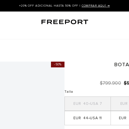
+20% OFF ADICIONAL HASTA 50% OFF |
COMPRAR AQUÍ ➜
BOTA
50%
$
799
.
900
$
Talla
40
7
44
11