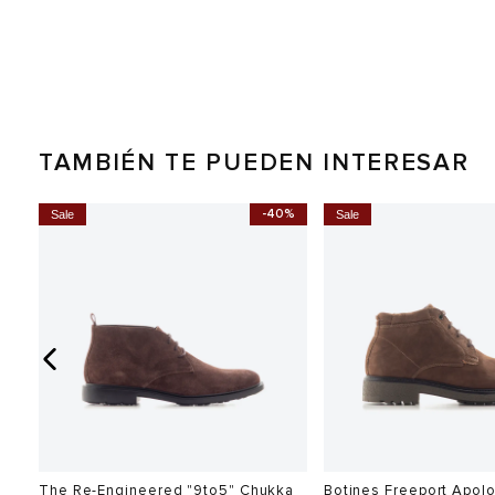
TAMBIÉN TE PUEDEN INTERESAR
0%
-40%
Sale
Sale
The Re-Engineered "9to5" Chukka
Botines Freeport Apol