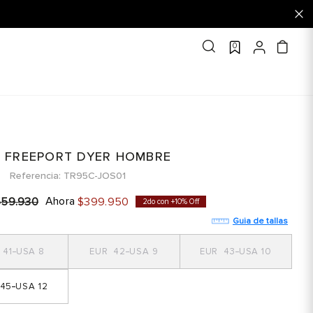
0
 FREEPORT DYER HOMBRE
Referencia
TR95C-JOS01
Ahora
559
.
930
$
399
.
950
2do con +10% Off
Guia de tallas
41
8
42
9
43
10
45
12