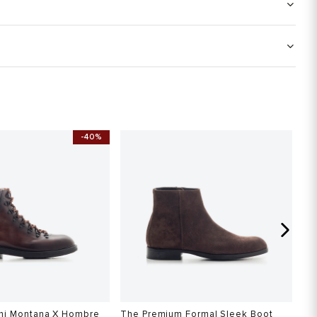
-40%
S
ni Montana X Hombre
The Premium Formal Sleek Boot
Bo