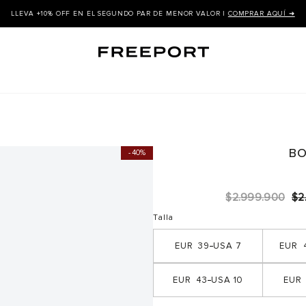
LLEVA +10% OFF EN EL SEGUNDO PAR DE MENOR VALOR |
COMPRAR AQUÍ ➜
BO
40%
$
2
.
999
.
900
$
2
Talla
39
7
43
10