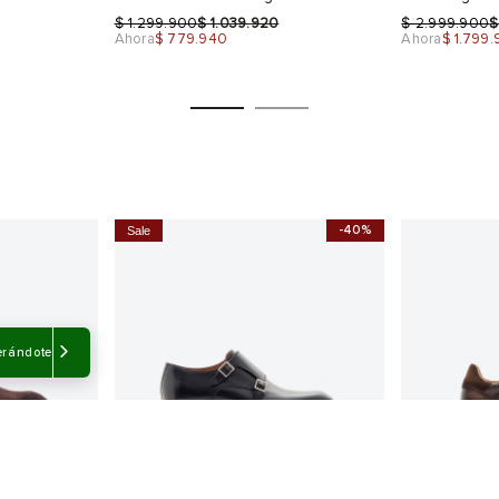
$
$
$
1.299.900
1.039.920
2.999.900
Ahora
$ 779.940
Ahora
$ 1.799
-40%
Sale
Talla
Talla
Selecciona una talla
Selecciona
USA
EUR
USA
EUR
erándote
7
39
6.5
39
8
40
7.5
40
9
41
8
41
42
8.5
42
Color
Color