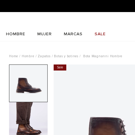
HOMBRE
MUJER
MARCAS
SALE
Hombre
Zapatos
Botas y botines
Bota Magnanni Hombre
Sale