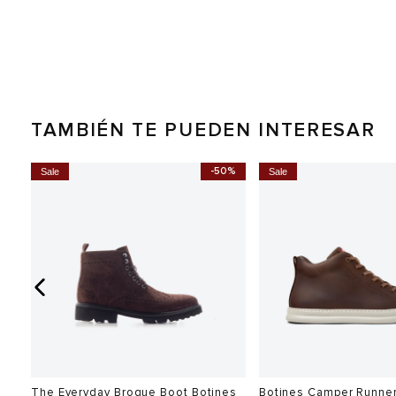
TAMBIÉN TE PUEDEN INTERESAR
0%
-50%
Sale
Sale
The Everyday Brogue Boot Botines
Botines Camper Runne