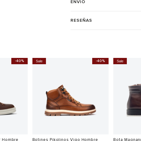
ENVÍO
RESEÑAS
-40%
-40%
Sale
Sale
r Hombre
Botines Pikolinos Vigo Hombre
Bota Magnan