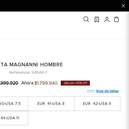
0
TA MAGNANNI HOMBRE
Referencia
24546-1
Ahora
.
399
.
920
$
1
.
799
.
940
2do con +10% Off
Guia de tallas
40
7.5
41
8
42
9
44
11