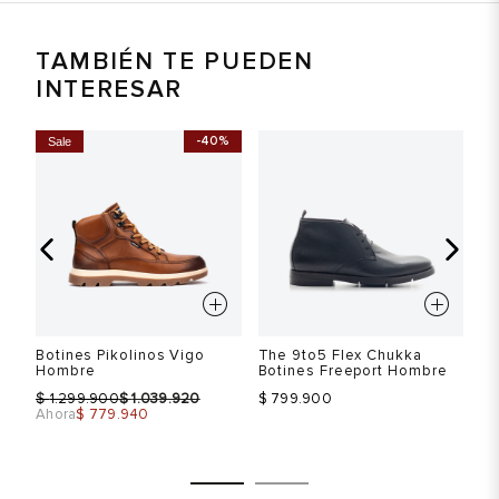
TAMBIÉN TE PUEDEN
INTERESAR
%
-40%
Sale
5"
Botines Pikolinos Vigo
The 9to5 Flex Chukka
Th
Hombre
Botines Freeport Hombre
Bo
$
$
1.299.900
1.039.920
$ 799.900
$ 
Ahora
$ 779.940