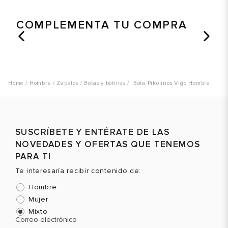
COMPLEMENTA TU COMPRA
Talla
Talla
T
Selecciona una talla
Selecciona una talla
EUR
USA
EUR
USA
Hombre
Zapatos
Botas y botines
Bota Pikolinos Vigo Hombre
39
6.5
40
7
40
7.5
41
8
SUSCRÍBETE Y ENTÉRATE DE LAS
41
8
42
9
NOVEDADES Y OFERTAS QUE TENEMOS
42
8.5
43
10
Color
Color
C
PARA TI
45
11
44
11
Te interesaría recibir contenido de:
45
12
Hombre
VER PRODUCTO
VER PRODUCTO
Mujer
Mixto
Correo electrónico