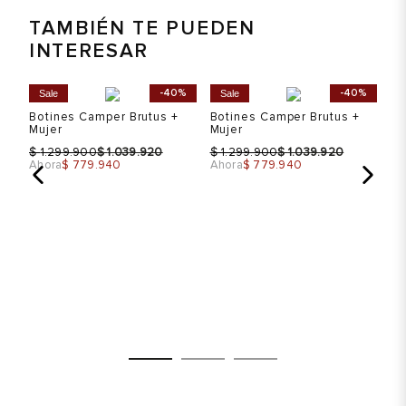
TAMBIÉN TE PUEDEN
INTERESAR
%
-40%
-40%
Sale
Sale
S
Botines Camper Brutus +
Botines Camper Brutus +
Mujer
Mujer
$
$
$
$
1.299.900
1.039.920
1.299.900
1.039.920
Ahora
$ 779.940
Ahora
$ 779.940
Bo
Mu
$
Ah