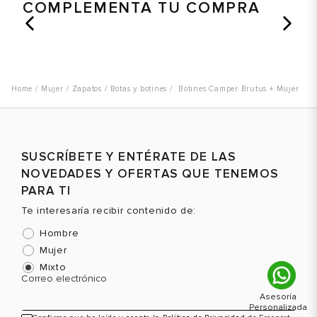
COMPLEMENTA TU COMPRA
Talla
Talla
T
Selecciona una talla
Selecciona una talla
EUR
USA
EUR
USA
Mujer
Zapatos
Botas y botines
Botines Camper Brutus + Mujer
36
6
36
6
37
7
37
7
38
7.5
38
7.5
SUSCRÍBETE Y ENTÉRATE DE LAS
NOVEDADES Y OFERTAS QUE TENEMOS
40
9
39
8.5
Color
Color
C
PARA TI
Te interesaría recibir contenido de:
Hombre
VER PRODUCTO
VER PRODUCTO
Mujer
Mixto
Correo electrónico