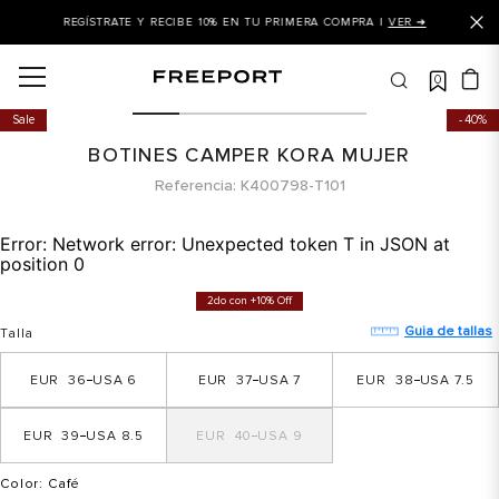
REGÍSTRATE Y RECIBE 10% EN TU PRIMERA COMPRA |
VER ➜
0
OS MÁS BUSCADOS
Sale
40%
 balance
BOTINES CAMPER KORA MUJER
is
Referencia
K400798-T101
asines
Error:
Network error: Unexpected token T in JSON at
 balance 327
position 0
is puma
2do con +10% Off
dalia
Guia de tallas
Talla
in klein
36
6
37
7
38
7.5
is tommy hilfiger
39
8.5
40
9
 balance 574
a mujer
Color
: Café