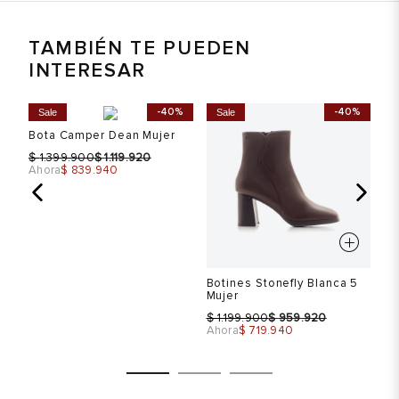
TAMBIÉN TE PUEDEN
INTERESAR
%
-40%
-40%
Sale
Sale
S
Bota Camper Dean Mujer
Th
Bo
$
$
1.399.900
1.119.920
Mu
Ahora
$ 839.940
$
Ah
Botines Stonefly Blanca 5
Mujer
$
$
1.199.900
959.920
Ahora
$ 719.940