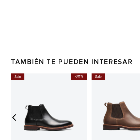
TAMBIÉN TE PUEDEN INTERESAR
0%
-30%
Sale
Sale