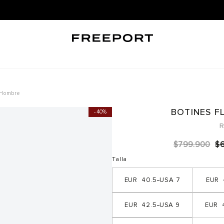
LLEVA +10% OFF EN EL SEGUNDO PAR DE MENOR VALOR |
COMPRAR AQUÍ ➜
 Hombre
BOTINES F
40%
R
$
799
.
900
$
Talla
40.5
7
42.5
9