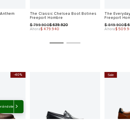
 Anthem
The Classic Chelsea Boot Botines
The Everyday
Freeport Hombre
Freeport Ho
$
$
$
$
799.900
639.920
849.900
6
Ahora
$ 479.940
Ahora
$ 509.
-40%
Sale
Talla
Talla
Selecciona una talla
Selecciona
USA
EUR
USA
EUR
erándote
7.5
40
7
40
8
41
8
41
8.5
42
9
42