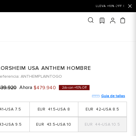
0
LORSHEIM USA ANTHEM HOMBRE
eferencia
ANTHEMPLAINTOGO
Ahora
639
.
920
$
479
.
940
2do con +10% Off
Guia de tallas
41
7.5
41.5
8
42
8.5
43
9.5
43.5
10
44
10.5