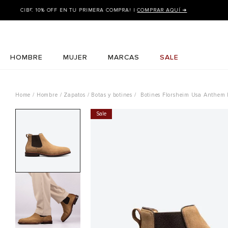
HOMBRE
MUJER
MARCAS
SALE
Hombre
Zapatos
Botas y botines
Botines Florsheim Usa Anthem
Sale