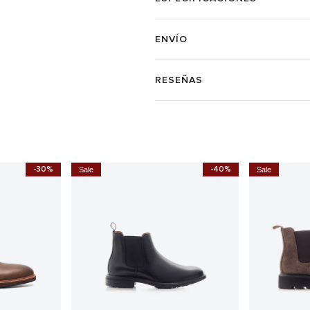
ENVÍO
RESEÑAS
-30%
-40%
Sale
Sale