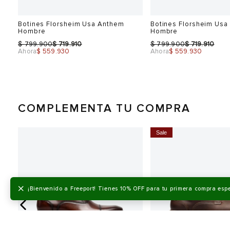
Botines Florsheim Usa Anthem
Botines Florsheim Usa
Hombre
Hombre
$
$
$
$
799.900
719.910
799.900
719.910
Ahora
$ 559.930
Ahora
$ 559.930
COMPLEMENTA TU COMPRA
0%
Sale
Talla
Talla
Selecciona una talla
Selecciona una talla
EUR
USA
EUR
×
¡Bienvenido a Freeport! Tienes 10% OFF para tu primera compra esp
41
7.5
41
42
8.5
41.5
42.5
9
42