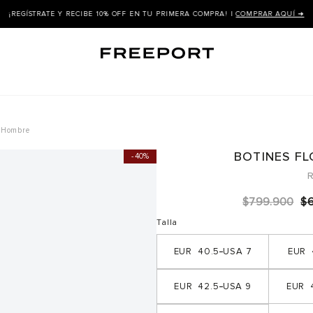
¡REGÍSTRATE Y RECIBE 10% OFF EN TU PRIMERA COMPRA! |
COMPRAR AQUÍ ➜
k Hombre
BOTINES F
40%
R
$
799
.
900
$
Talla
40.5
7
42.5
9