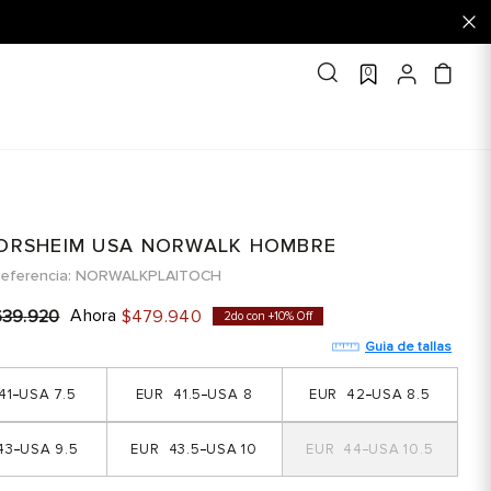
0
LORSHEIM USA NORWALK HOMBRE
eferencia
NORWALKPLAITOCH
Ahora
639
.
920
$
479
.
940
2do con +10% Off
Guia de tallas
41
7.5
41.5
8
42
8.5
43
9.5
43.5
10
44
10.5