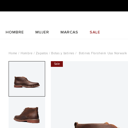
HOMBRE
MUJER
MARCAS
SALE
Hombre
Zapatos
Botas y botines
Botines Florsheim Usa Norwal
Sale