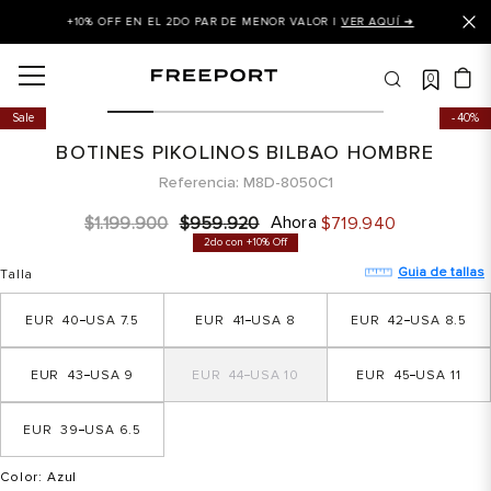
+10% OFF EN EL 2DO PAR DE MENOR VALOR |
VER AQUÍ ➜
0
OS MÁS BUSCADOS
Sale
40%
 balance
BOTINES PIKOLINOS BILBAO HOMBRE
is
Referencia
M8D-8050C1
asines
Ahora
$
1
.
199
.
900
$
959
.
920
$
719
.
940
2do con +10% Off
 balance 327
Guia de tallas
Talla
is puma
40
7.5
41
8
42
8.5
dalia
in klein
43
9
44
10
45
11
is tommy hilfiger
39
6.5
 balance 574
a mujer
Color
: Azul