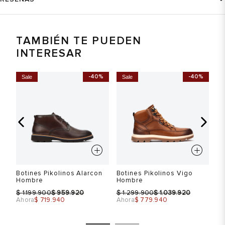
TAMBIÉN TE PUEDEN
INTERESAR
%
-40%
-40%
Sale
Sale
S
ek
Botines Pikolinos Alarcon
Botines Pikolinos Vigo
Bo
Hombre
Hombre
H
$
$
$
$
$
1.199.900
959.920
1.299.900
1.039.920
Ahora
$ 719.940
Ahora
$ 779.940
Ah