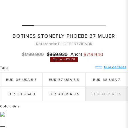
BOTINES STONEFLY PHOEBE 37 MUJER
Referencia
PHOEBE37ZIPNBK
Ahora
$
1
.
199
.
900
$
959
.
920
$
719
.
940
2do con +10% Off
Guia de tallas
Talla
36
5.5
37
6.5
38
7
39
8
40
8.5
41
9.5
Color
: Gris