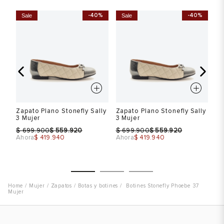
Talla
Talla
T
-40%
-40%
Sale
Sale
S
Selecciona una talla
Selecciona una talla
EUR
USA
EUR
USA
37
7
37
7
38
7.5
38
7.5
Color
Color
C
Zapato Plano Stonefly Sally
Zapato Plano Stonefly Sally
Za
3 Mujer
3 Mujer
3 
$
$
$
$
$
699.900
559.920
699.900
559.920
Ahora
$ 419.940
Ahora
$ 419.940
Ah
VER PRODUCTO
VER PRODUCTO
Mujer
Zapatos
Botas y botines
Botines Stonefly Phoebe 37
Mujer
Talla
Talla
T