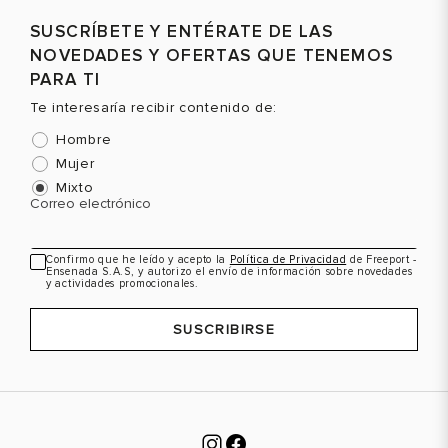
Selecciona una talla
Selecciona una talla
SUSCRÍBETE Y ENTÉRATE DE LAS
EUR
USA
EUR
USA
NOVEDADES Y OFERTAS QUE TENEMOS
36
5.5
36
5.5
PARA TI
Te interesaría recibir contenido de:
37
6.5
37
6.5
Hombre
38
7
38
7
Mujer
39
8
39
8
Color
Color
C
Mixto
Correo electrónico
40
8.5
40
8.5
Confirmo que he leído y acepto la
Política de Privacidad
de Freeport -
VER PRODUCTO
VER PRODUCTO
Ensenada S.A.S, y autorizo el envío de información sobre novedades
y actividades promocionales.
SUSCRIBIRSE