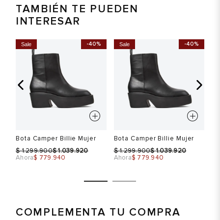
TAMBIÉN TE PUEDEN
INTERESAR
-40%
-40%
Sale
Sale
S
Bota Camper Billie Mujer
Bota Camper Billie Mujer
Bo
$
$
$
$
$
1.299.900
1.039.920
1.299.900
1.039.920
Ahora
$ 779.940
Ahora
$ 779.940
Ah
COMPLEMENTA TU COMPRA