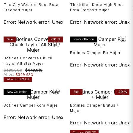
The City Western Boot Bota
The Kitten Knee High Boot
Freeport Mujer
Bota Freeport Mujer
Error:
Network error: Unexpected token T in JSON at pos
Error:
Network error: Unexp
Sale
-
30 %
New Collection
Botines Camper Pix Mujer
Botines Converse Chuck
Taylor All Star Mujer
Error:
Network error: Unexp
$
499
.
900
$
449
.
910
Ahora
$
349
.
930
2do con +10% Off
New Collection
Sale
-
40 %
Botines Camper Kora Mujer
Botines Camper Brutus +
Mujer
Error:
Network error: Unexpected token T in JSON at pos
Error:
Network error: Unexp
2do con +10% Off