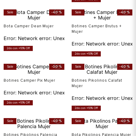
Sale
-
40 %
Sale
-
40 %
Bota Camper Dean Mujer
Botines Camper Brutus +
Mujer
Error:
Network error: Unexpected token T in JSON at pos
Error:
Network error: Unexp
2do con +10% Off
2do con +10% Off
Sale
-
30 %
Sale
-
40 %
Botines Camper Pix Mujer
Botines Pikolinos Calafat
Mujer
Error:
Network error: Unexpected token T in JSON at pos
Error:
Network error: Unexp
2do con +10% Off
2do con +10% Off
Sale
-
40 %
Sale
-
40 %
Botines Pikolinos Palencia
Bota Pikolinos Palencia Mujer