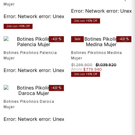
Mujer
Error:
Network error: Unexp
Error:
Network error: Unexpected token T in JSON at pos
2do con +10% Off
2do con +10% Off
-
40 %
Sale
-
40 %
Botines Pikolinos Palencia
Botines Pikolinos Medina
Mujer
Mujer
$
1
.
299
.
900
$
1
.
039
.
920
Ahora
Error:
Network error: Unexpected token T in JSON at pos
$
779
.
940
2do con +10% Off
-
40 %
Botines Pikolinos Daroca
Mujer
Error:
Network error: Unexpected token T in JSON at pos