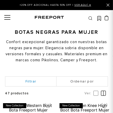
+20% OFF ADICIONAL HASTA 50% OFF |
VER AQUÍ ➜
0
OS MÁS BUSCADOS
 balance
BOTAS NEGRAS PARA MUJER
is
Confort excepcional garantizado con nuestras botas
negras para mujer. Elegancia sobria disponible en
asines
versiones formales y casuales. Materiales premium en
 balance 327
marcas como Pikolinos, Camper y Freeport.
is puma
dalia
Ordenar por
in klein
is tommy hilfiger
47
productos
 balance 574
New Collection
New Collection
a mujer