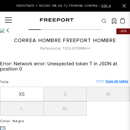
REGÍSTRATE Y RECIBE 10% EN TU PRIMERA COMPRA |
VER ➜
0
OS MÁS BUSCADOS
60%
 balance
CORREA HOMBRE FREEPORT HOMBRE
is
Referencia
TEDLB35MM-H
asines
Error:
Network error: Unexpected token T in JSON at
 balance 327
position 0
is puma
Guia de tallas
Talla
dalia
XS
S
M
in klein
is tommy hilfiger
L
XL
 balance 574
Color
: Negro
a mujer