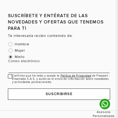
Talla
Talla
T
Selecciona una talla
Selecciona una talla
SUSCRÍBETE Y ENTÉRATE DE LAS
EUR
USA
EUR
USA
NOVEDADES Y OFERTAS QUE TENEMOS
PARA TI
44
11
44
11
Te interesaría recibir contenido de:
Hombre
Mujer
Color
Color
C
Mixto
Correo electrónico
Confirmo que he leído y acepto la
Política de Privacidad
de Freeport -
Ensenada S.A.S, y autorizo el envío de información sobre novedades
VER PRODUCTO
VER PRODUCTO
y actividades promocionales.
SUSCRIBIRSE