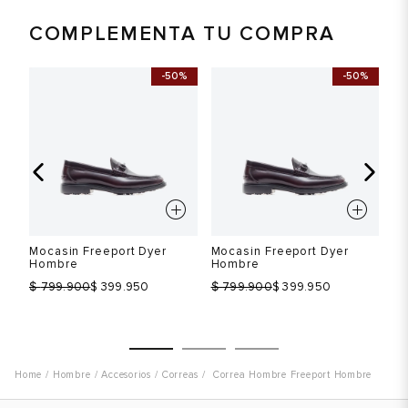
COMPLEMENTA TU COMPRA
-50%
-50%
Mocasin Freeport Dyer
Mocasin Freeport Dyer
Mo
Hombre
Hombre
H
$
$
$
799.900
$ 399.950
799.900
$ 399.950
Hombre
Accesorios
Correas
Correa Hombre Freeport Hombre