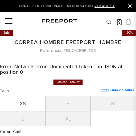
+10% OFF EN EL 2DO PAR DE MENOR VALOR |
VER AQUÍ ➜
0
OS MÁS BUSCADOS
Sale
50%
 balance
CORREA HOMBRE FREEPORT HOMBRE
is
Referencia
TBUCKLEBELT35
asines
Error:
Network error: Unexpected token T in JSON at
 balance 327
position 0
is puma
2do con +10% Off
dalia
Guia de tallas
Talla
in klein
XS
S
M
is tommy hilfiger
L
XL
 balance 574
a mujer
Color
: Café