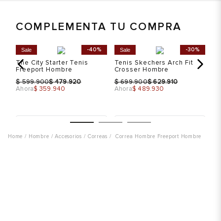
COMPLEMENTA TU COMPRA
%
-40%
-30%
Sale
Sale
S
le
The City Starter Tenis
Tenis Skechers Arch Fit
Te
Freeport Hombre
Crosser Hombre
Ru
$
$
$
$
$
599.900
479.920
699.900
629.910
Ahora
$ 359.940
Ahora
$ 489.930
Ah
Talla
Talla
T
Hombre
Accesorios
Correas
Correa Hombre Freeport Hombre
Selecciona una talla
Selecciona una talla
EUR
USA
EUR
USA
43
10
39.5
7
45
12
40
7.5
Color
Color
C
41
8
8.5- 41.5