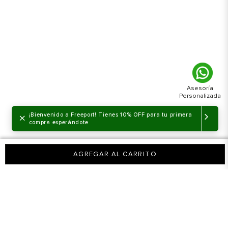
VER PRODUCTO
VER PRODUCTO
42
9
42.5
9.5
43
10
45
11
×
¡Bienvenido a Freeport! Tienes 10% OFF para tu primera
compra esperándote
AGREGAR AL CARRITO