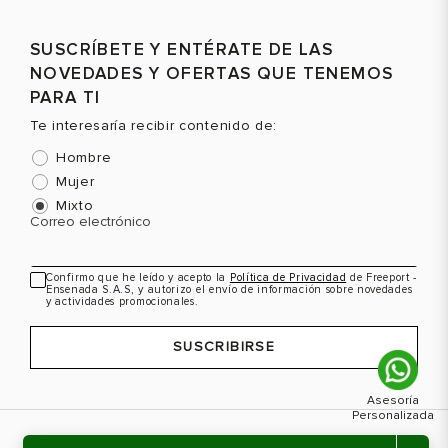
Talla
Talla
T
SUSCRÍBETE Y ENTÉRATE DE LAS
Selecciona una talla
Selecciona una talla
NOVEDADES Y OFERTAS QUE TENEMOS
EUR
USA
EUR
USA
PARA TI
43
10
43
10
Te interesaría recibir contenido de:
44
11
44
11
Hombre
Mujer
Mixto
Color
Color
C
Correo electrónico
Confirmo que he leído y acepto la
Política de Privacidad
de Freeport -
Ensenada S.A.S, y autorizo el envío de información sobre novedades
VER PRODUCTO
VER PRODUCTO
y actividades promocionales.
SUSCRIBIRSE