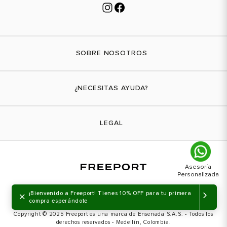
SOBRE NOSOTROS
Nuestra marca
¿NECESITAS AYUDA?
Tiendas físicas
Contáctanos
LEGAL
¿Cómo comprar?
Actividades promocionales
Envíos
Términos y condiciones
Cambios y devoluciones
Aviso de privacidad
PQRs
×
¡Bienvenido a Freeport! Tienes 10% OFF para tu primera
Política de tratamiento de datos personales
compra esperándote
Copyright © 2025 Freeport es una marca de Ensenada S.A.S. - Todos los
Política de transparencia
derechos reservados - Medellín, Colombia.