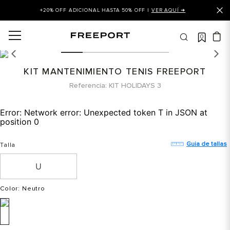
+20% OFF ADICIONAL HASTA 50% OFF |
VER AQUÍ ➜
0
OS MÁS BUSCADOS
 balance
KIT MANTENIMIENTO TENIS FREEPORT
is
Referencia
KIT HOLIDAYS 3
asines
Error:
Network error: Unexpected token T in JSON at
 balance 327
position 0
is puma
Guia de tallas
Talla
dalia
in klein
is tommy hilfiger
Color
: Neutro
 balance 574
a mujer