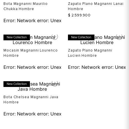
Bota Magnanni Maurilio
Zapato Plano Magnanni Lanai
Chukka Hombre
Hombre
$
2
.
599
.
900
Error:
Network error: Unexpected token T in JSON at pos
New Collection
New Collection
Mocasin Magnanni Lourenco
Zapato Plano Magnanni
Hombre
Lucien Hombre
Error:
Network error: Unexpected token T in JSON at pos
Error:
Network error: Unexp
New Collection
Bota Chelsea Magnanni Java
Hombre
Error:
Network error: Unexpected token T in JSON at pos