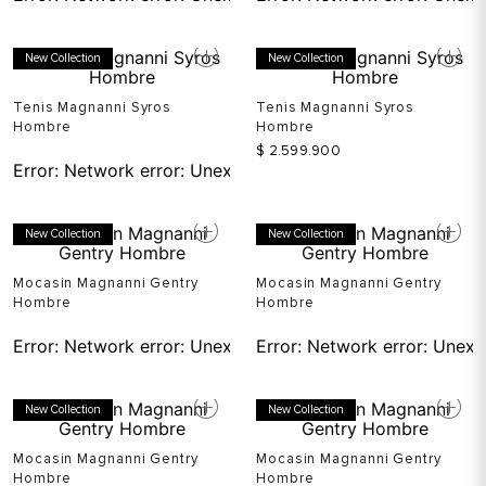
New Collection
New Collection
Tenis Magnanni Syros
Tenis Magnanni Syros
Hombre
Hombre
$
2
.
599
.
900
Error:
Network error: Unexpected token T in JSON at pos
New Collection
New Collection
Mocasin Magnanni Gentry
Mocasin Magnanni Gentry
Hombre
Hombre
Error:
Network error: Unexpected token T in JSON at pos
Error:
Network error: Unexp
New Collection
New Collection
Mocasin Magnanni Gentry
Mocasin Magnanni Gentry
Hombre
Hombre