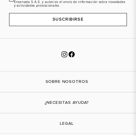
Ensenada S.A.S, y autorizo el envío de información sobre novedades
VER PRODUCTO
VER PRODUCTO
y actividades promocionales.
SUSCRIBIRSE
SOBRE NOSOTROS
Nuestra marca
¿NECESITAS AYUDA?
Tiendas físicas
Contáctanos
LEGAL
¿Cómo comprar?