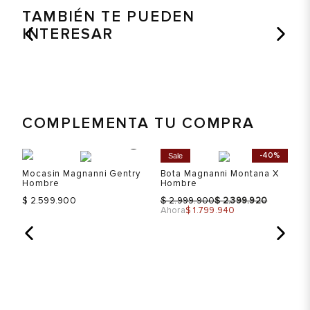
TAMBIÉN TE PUEDEN
INTERESAR
COMPLEMENTA TU COMPRA
%
-40%
Sale
S
Mocasin Magnanni Gentry
Bota Magnanni Montana X
Bo
Hombre
Hombre
$
$
$
$ 2.599.900
2.999.900
2.399.920
Ah
Ahora
$ 1.799.940