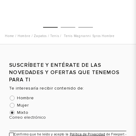
Hombre
Zapatos
Tenis
Tenis Magnanni Syros Hombre
Talla
Talla
T
SUSCRÍBETE Y ENTÉRATE DE LAS
Selecciona una talla
Selecciona una talla
NOVEDADES Y OFERTAS QUE TENEMOS
EUR
USA
EUR
USA
PARA TI
39
7
39
7
Te interesaría recibir contenido de:
40
7.5
40
7.5
Hombre
41
8
41
8
Mujer
Mixto
42
9
42
9
Color
Color
C
Correo electrónico
43
10
43
10
44
11
Confirmo que he leído y acepto la
Política de Privacidad
de Freeport -