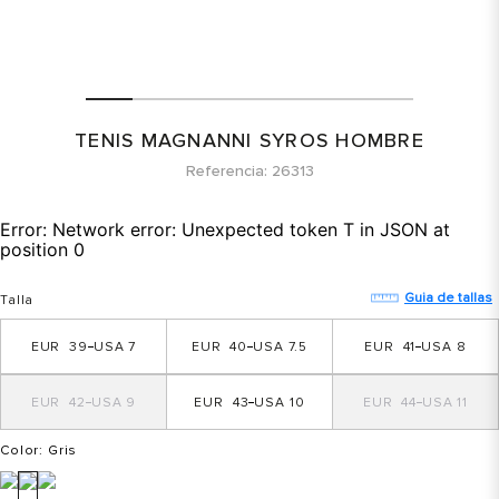
TENIS MAGNANNI SYROS HOMBRE
Referencia
26313
Error:
Network error: Unexpected token T in JSON at
position 0
Guia de tallas
Talla
39
7
40
7.5
41
8
42
9
43
10
44
11
Color
: Gris