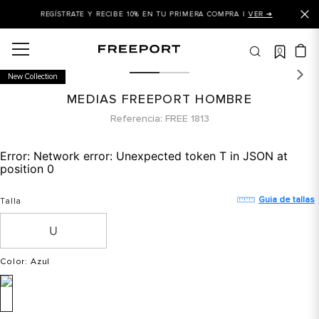
REGÍSTRATE Y RECIBE 10% EN TU PRIMERA COMPRA |
VER ➜
0
OS MÁS BUSCADOS
New Collection
 balance
MEDIAS FREEPORT HOMBRE
is
Referencia
FREE 1813
 balance 327
Error:
Network error: Unexpected token T in JSON at
is puma
position 0
asines
Guia de tallas
Talla
dalia
in klein
is tommy hilfiger
Color
: Azul
 balance 574
a mujer