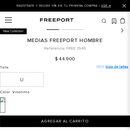
REGÍSTRATE Y RECIBE 10% EN TU PRIMERA COMPRA |
VER ➜
0
OS MÁS BUSCADOS
New Collection
 balance
MEDIAS FREEPORT HOMBRE
is
Referencia
FREE 1945
asines
$
44
.
900
 balance 327
Guia de tallas
Talla
is puma
dalia
Color
: Vinotinto
in klein
is tommy hilfiger
 balance 574
AGREGAR AL CARRITO
a mujer