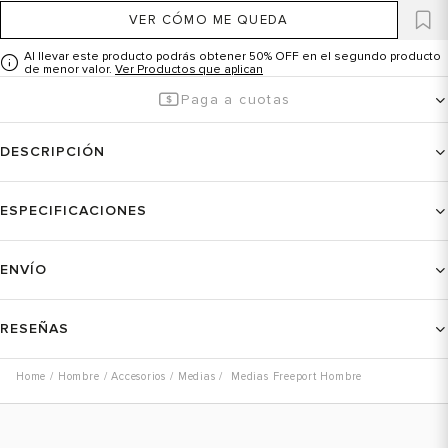
VER CÓMO ME QUEDA
Al llevar este producto podrás obtener 50% OFF en el segundo producto
de menor valor.
Ver Productos que aplican
Paga a cuotas
DESCRIPCIÓN
ESPECIFICACIONES
ENVÍO
RESEÑAS
Hombre
Accesorios
Medias
Medias Freeport Hombre