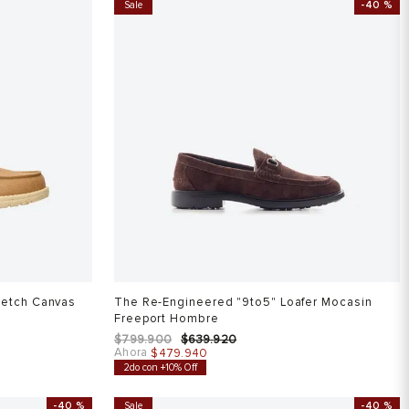
Sale
-
40 %
retch Canvas
The Re-Engineered "9to5" Loafer Mocasin
Freeport Hombre
$
799
.
900
$
639
.
920
Ahora
$
479
.
940
2do con +10% Off
-
40 %
Sale
-
40 %