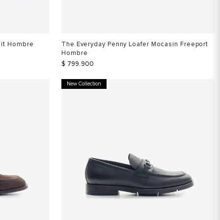
Bit Hombre
The Everyday Penny Loafer Mocasin Freeport
Hombre
$
799
.
900
New Collection