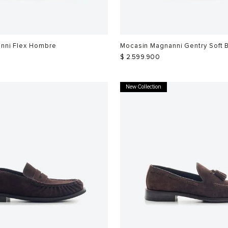
nni Flex Hombre
Mocasin Magnanni Gentry Soft 
$
2
.
599
.
900
New Collection