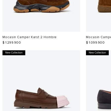
Mocasin Camper Karst 2 Hombre
Mocasin Campe
$
1
.
299
.
900
$
1
.
099
.
900
New Collection
New Collection