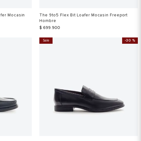
fer Mocasin
The 9to5 Flex Bit Loafer Mocasin Freeport
Hombre
$
699
.
900
Sale
-
30 %