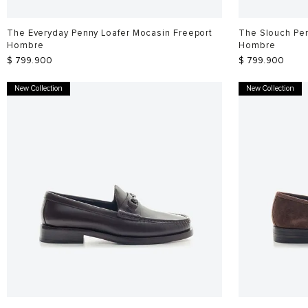
The Everyday Penny Loafer Mocasin Freeport
The Slouch Pen
Hombre
Hombre
$
799
.
900
$
799
.
900
New Collection
New Collection