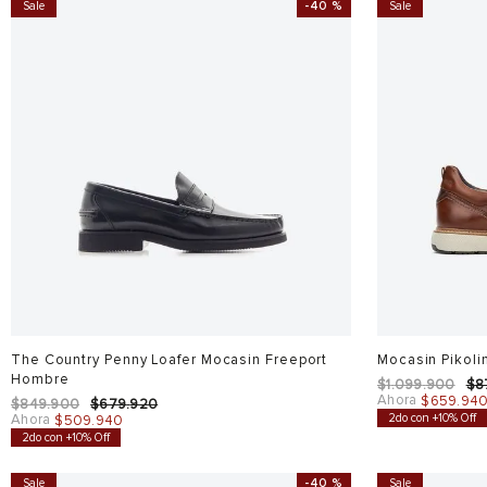
Sale
-
40 %
Sale
The Country Penny Loafer Mocasin Freeport
Mocasin Pikol
Hombre
$
1
.
099
.
900
$
8
Ahora
$
659
.
94
$
849
.
900
$
679
.
920
Ahora
2do con +10% Off
$
509
.
940
2do con +10% Off
Sale
-
40 %
Sale