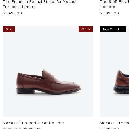
The Premium Formal Bit Loafer Mocasin
The 9to5 Flex 
Freeport Hombre
Hombre
$
849
.
900
$
699
.
900
Sale
-
30 %
New Collection
Mocasin Freeport Jucar Hombre
Mocasin Freep