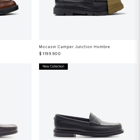
Mocasin Camper Junction Hombre
$
1
.
199
.
900
New Collection