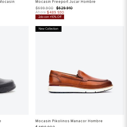
 Mocasin
Mocasin Freeport Jucar Hombre
$
699
.
900
$
629
.
910
Ahora
$
489
.
930
2do con +10% Off
New Collection
e
Mocasin Pikolinos Manacor Hombre