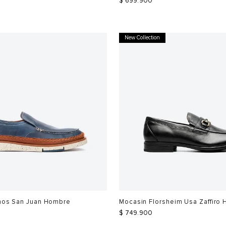
$
699
.
900
New Collection
inos San Juan Hombre
Mocasin Florsheim Usa Zaffiro
$
749
.
900