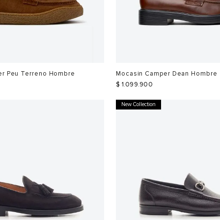
r Peu Terreno Hombre
Mocasin Camper Dean Hombre
$
1
.
099
.
900
New Collection