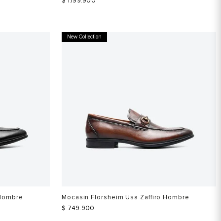
$
1
.
199
.
900
New Collection
 Hombre
Mocasin Florsheim Usa Zaffiro Hombre
$
749
.
900