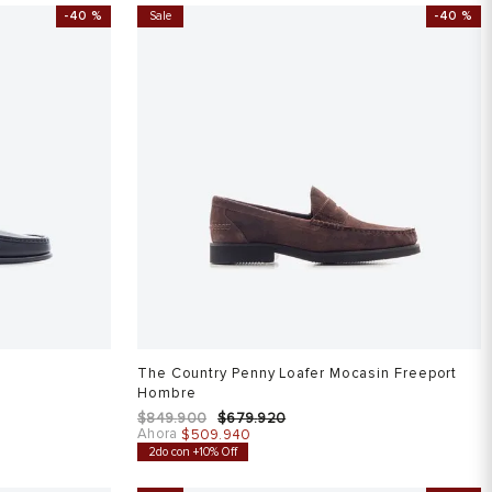
-
40 %
Sale
-
40 %
The Country Penny Loafer Mocasin Freeport
Hombre
$
849
.
900
$
679
.
920
Ahora
$
509
.
940
2do con +10% Off