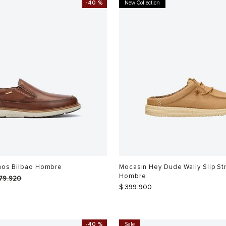
-
40 %
New Collection
inos Bilbao Hombre
Mocasin Hey Dude Wally Slip St
Hombre
79
.
920
0
$
399
.
900
-
40 %
Sale