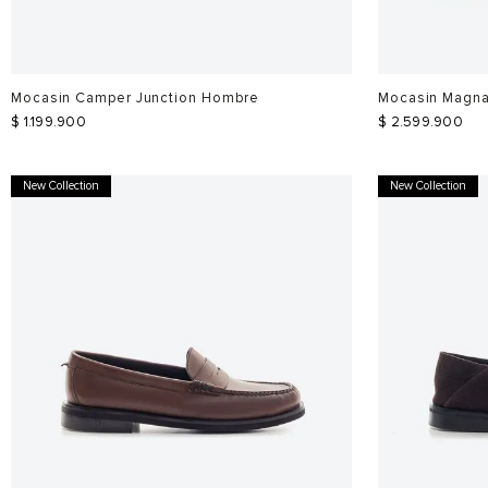
Mocasin Camper Junction Hombre
Mocasin Magna
$
1
.
199
.
900
$
2
.
599
.
900
New Collection
New Collection