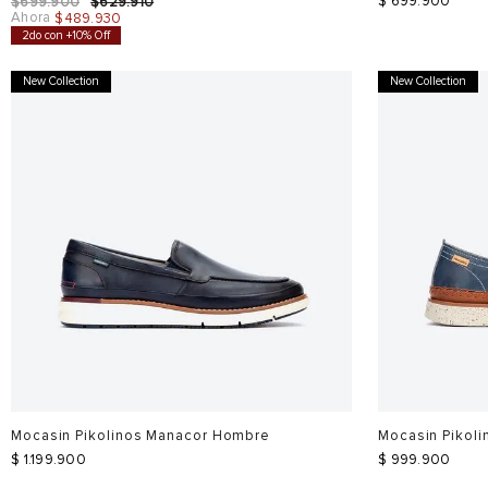
$
699
.
900
$
699
.
900
$
629
.
910
Ahora
$
489
.
930
2do con +10% Off
New Collection
New Collection
Mocasin Pikolinos Manacor Hombre
Mocasin Pikol
$
1
.
199
.
900
$
999
.
900