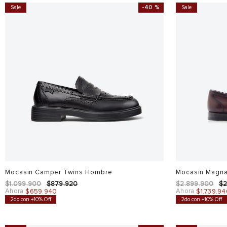
Sale
-
40 %
Sale
Mocasin Camper Twins Hombre
Mocasin Magn
$
1
.
099
.
900
$
879
.
920
$
2
.
899
.
900
$
Ahora
Ahora
$
659
.
940
$
1
.
739
.
94
2do con +10% Off
2do con +10% Off