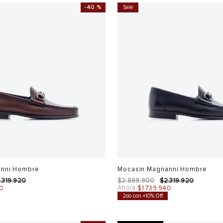
-
40 %
Sale
anni Hombre
Mocasin Magnanni Hombre
2
.
319
.
920
$
2
.
899
.
900
$
2
.
319
.
920
Ahora
0
$
1
.
739
.
940
2do con +10% Off