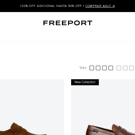
+20% OFF ADICIONAL HASTA 50% OFF |
COMPRAR AQUÍ ➜
New Collection