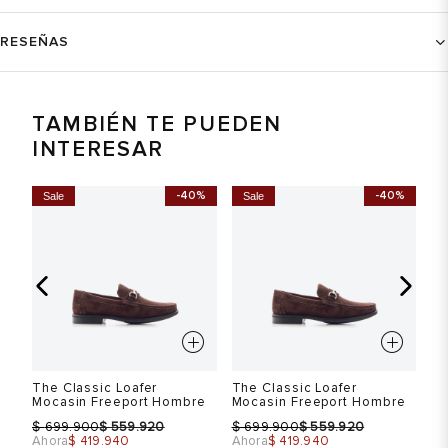
RESEÑAS
TAMBIÉN TE PUEDEN
INTERESAR
-40%
-40%
Sale
Sale
S
The Classic Loafer
The Classic Loafer
Th
Mocasin Freeport Hombre
Mocasin Freeport Hombre
Mo
$
$
$
$
$
699.900
559.920
699.900
559.920
Ahora
$ 419.940
Ahora
$ 419.940
Ah