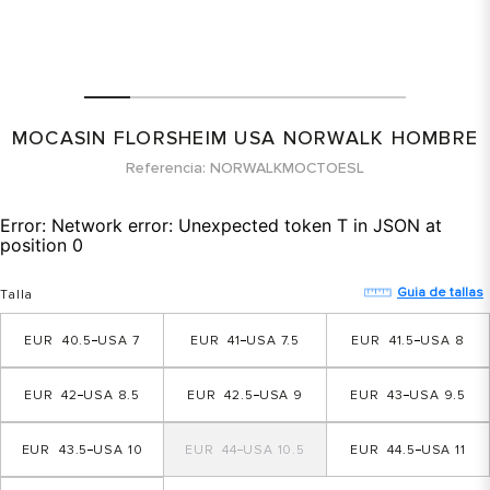
MOCASIN FLORSHEIM USA NORWALK HOMBRE
Referencia
NORWALKMOCTOESL
Error:
Network error: Unexpected token T in JSON at
position 0
Guia de tallas
Talla
40.5
7
41
7.5
41.5
8
42
8.5
42.5
9
43
9.5
43.5
10
44
10.5
44.5
11