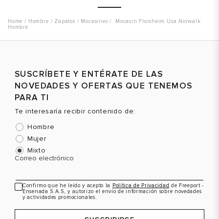
Hombre
Zapatos
Mocasines
Mocasin Florsheim Usa Norwalk
Hombre
Talla
Talla
T
Selecciona una talla
Selecciona una talla
SUSCRÍBETE Y ENTÉRATE DE LAS
EUR
USA
EUR
USA
NOVEDADES Y OFERTAS QUE TENEMOS
41
7.5
41
7.5
PARA TI
Te interesaría recibir contenido de:
42
8.5
42
8.5
Hombre
42.5
9
42.5
9
Mujer
Color
Color
C
Mixto
Correo electrónico
Confirmo que he leído y acepto la
Política de Privacidad
de Freeport -
VER PRODUCTO
VER PRODUCTO
Ensenada S.A.S, y autorizo el envío de información sobre novedades
y actividades promocionales.