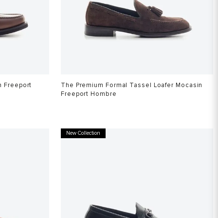
n Freeport
The Premium Formal Tassel Loafer Mocasin
Freeport Hombre
$
849
.
900
New Collection