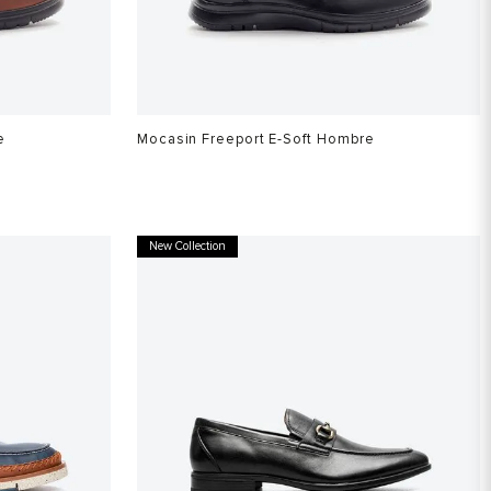
e
Mocasin Freeport E-Soft Hombre
$
699
.
900
New Collection