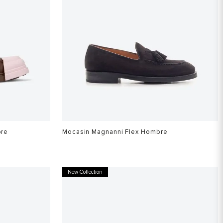
bre
Mocasin Magnanni Flex Hombre
$
2
.
599
.
900
New Collection