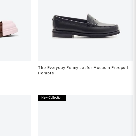
The Everyday Penny Loafer Mocasin Freeport
Hombre
$
799
.
900
New Collection