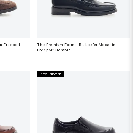
in Freeport
The Premium Formal Bit Loafer Mocasin
Freeport Hombre
$
849
.
900
New Collection