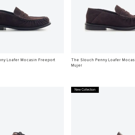
ny Loafer Mocasin Freeport
The Slouch Penny Loafer Mocas
Mujer
$
749
.
900
New Collection