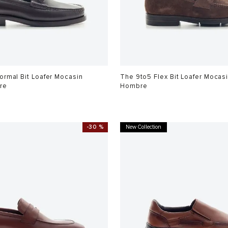
rmal Bit Loafer Mocasin
The 9to5 Flex Bit Loafer Mocas
re
Hombre
$
699
.
900
-
30 %
New Collection