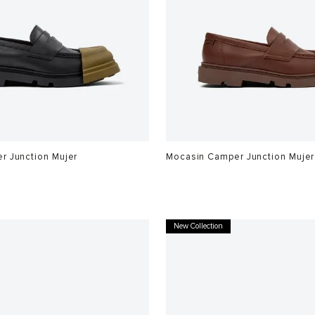
r Junction Mujer
Mocasin Camper Junction Mujer
$
1
.
199
.
900
New Collection