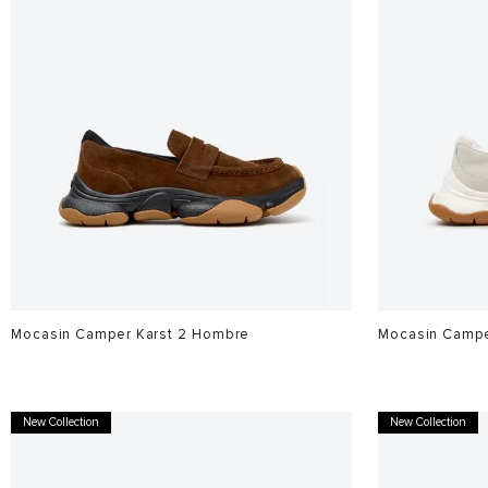
Mocasin Camper Karst 2 Hombre
Mocasin Campe
$
1
.
299
.
900
$
1
.
299
.
900
New Collection
New Collection