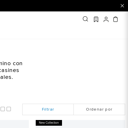
0
mino con
casines
ales.
Ordenar por
New Collection