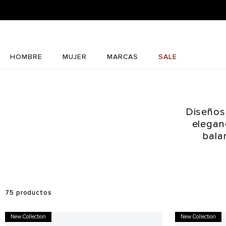
HOMBRE
MUJER
MARCAS
SALE
Diseños
elegan
bala
75
productos
New Collection
New Collection