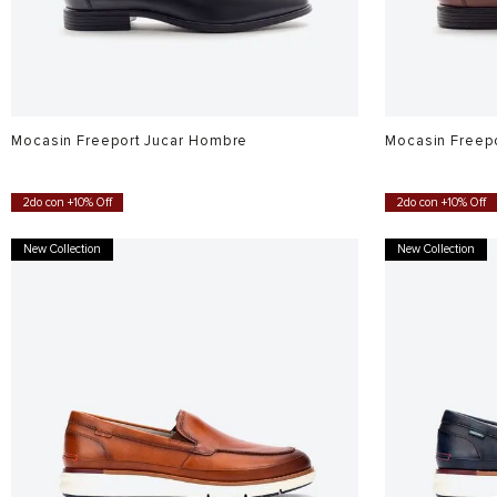
Mocasin Freeport Jucar Hombre
Mocasin Freep
$
699
.
900
$
629
.
910
$
699
.
900
$
62
Ahora
Ahora
$
489
.
930
$
489
.
93
2do con +10% Off
2do con +10% Off
New Collection
New Collection