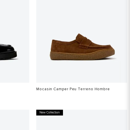
Mocasin Camper Peu Terreno Hombre
$
1
.
099
.
900
New Collection