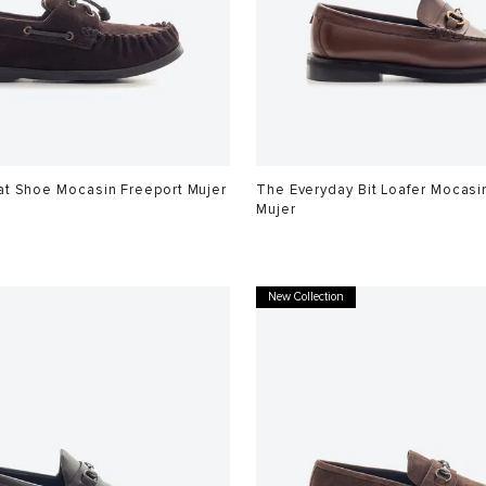
t Shoe Mocasin Freeport Mujer
The Everyday Bit Loafer Mocasi
Mujer
$
749
.
900
New Collection