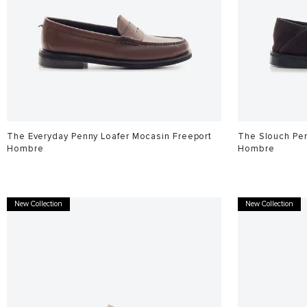
The Everyday Penny Loafer Mocasin Freeport
The Slouch Pen
Hombre
Hombre
$
799
.
900
$
799
.
900
New Collection
New Collection