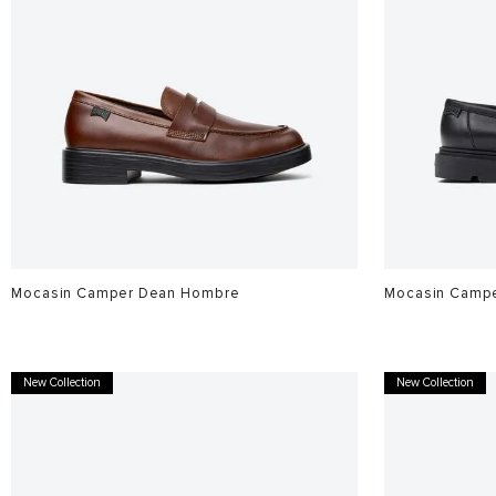
Mocasin Camper Dean Hombre
Mocasin Campe
$
1
.
099
.
900
$
1
.
199
.
900
New Collection
New Collection