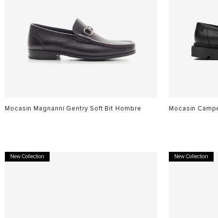
Mocasin Magnanni Gentry Soft Bit Hombre
Mocasin Campe
$
2
.
599
.
900
$
1
.
199
.
900
New Collection
New Collection