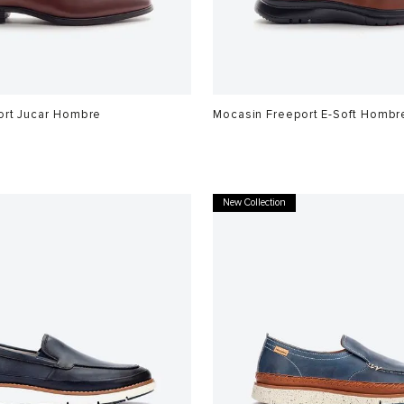
ort Jucar Hombre
Mocasin Freeport E-Soft Hombr
$
699
.
900
9
.
910
0
New Collection