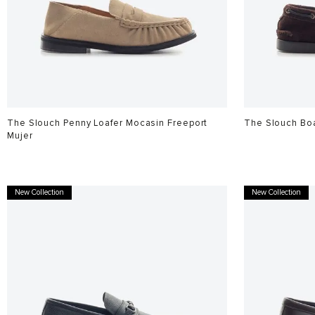
The Slouch Penny Loafer Mocasin Freeport
The Slouch Boa
Mujer
$
749
.
900
$
749
.
900
New Collection
New Collection