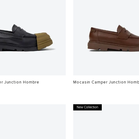
r Junction Hombre
Mocasin Camper Junction Hom
$
1
.
199
.
900
New Collection