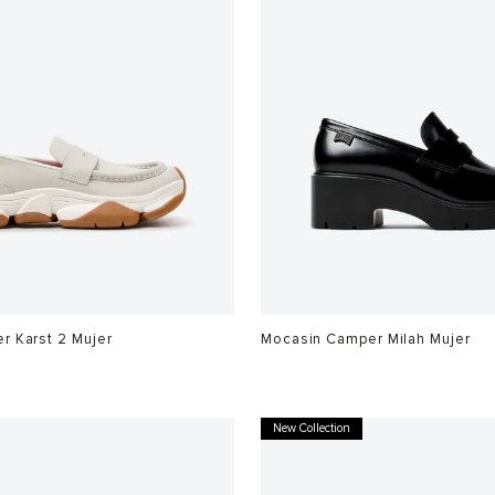
r Karst 2 Mujer
Mocasin Camper Milah Mujer
$
1
.
099
.
900
New Collection