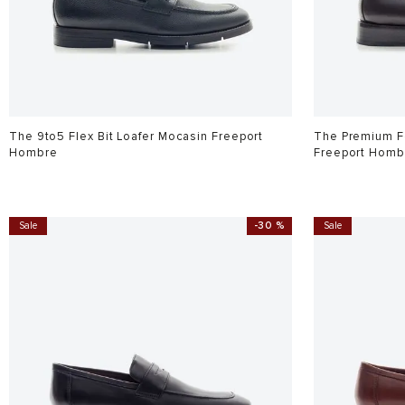
The 9to5 Flex Bit Loafer Mocasin Freeport
The Premium Fo
Hombre
Freeport Homb
$
699
.
900
$
849
.
900
Sale
-
30 %
Sale