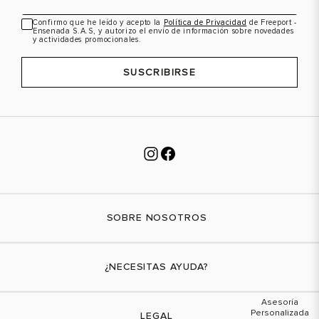
38
8
39
8.5
VER PRODUCTO
VER PRODUCTO
39
8.5
40
9.5
SUSCRÍBETE Y ENTÉRATE DE LAS
40
9.5
41
10
NOVEDADES Y OFERTAS QUE TENEMOS
PARA TI
41
10
Te interesaría recibir contenido de:
Hombre
Mujer
Mixto
Correo electrónico
Confirmo que he leído y acepto la
Política de Privacidad
de Freeport -
Ensenada S.A.S, y autorizo el envío de información sobre novedades
y actividades promocionales.
SUSCRIBIRSE