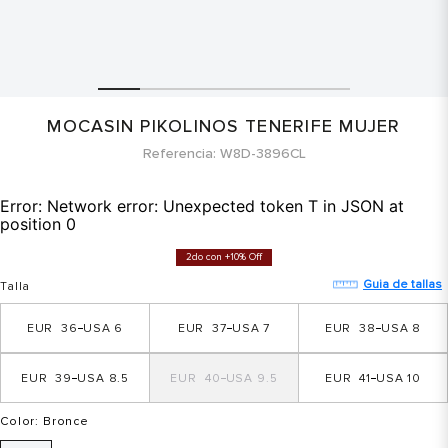
MOCASIN PIKOLINOS TENERIFE MUJER
Referencia
W8D-3896CL
Error:
Network error: Unexpected token T in JSON at
position 0
2do con +10% Off
Guia de tallas
Talla
36
6
37
7
38
8
39
8.5
40
9.5
41
10
Color
: Bronce