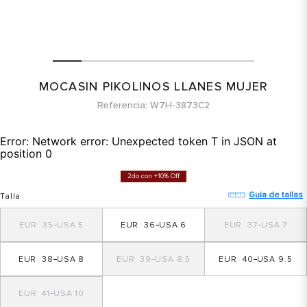
MOCASIN PIKOLINOS LLANES MUJER
Referencia
W7H-3873C2
Error:
Network error: Unexpected token T in JSON at
position 0
2do con +10% Off
Guia de tallas
Talla
35
5
36
6
37
7
38
8
39
8.5
40
9.5
41
10