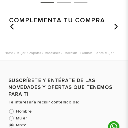
COMPLEMENTA TU COMPRA
Talla
Talla
T
Selecciona una talla
Selecciona una talla
EUR
USA
EUR
USA
Mujer
Zapatos
Mocasines
Mocasin Pikolinos Llanes Mujer
36
5
36
5
37
6
37
6
39
8
39
8
SUSCRÍBETE Y ENTÉRATE DE LAS
NOVEDADES Y OFERTAS QUE TENEMOS
Color
Color
C
PARA TI
Te interesaría recibir contenido de:
Hombre
VER PRODUCTO
VER PRODUCTO
Mujer
Mixto