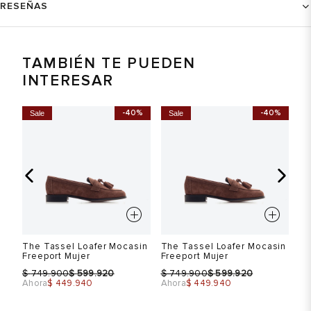
RESEÑAS
TAMBIÉN TE PUEDEN
INTERESAR
-40%
-40%
Sale
Sale
S
The Tassel Loafer Mocasin
The Tassel Loafer Mocasin
Th
Freeport Mujer
Freeport Mujer
Fr
$
$
$
$
$
749.900
599.920
749.900
599.920
Ahora
$ 449.940
Ahora
$ 449.940
Ah