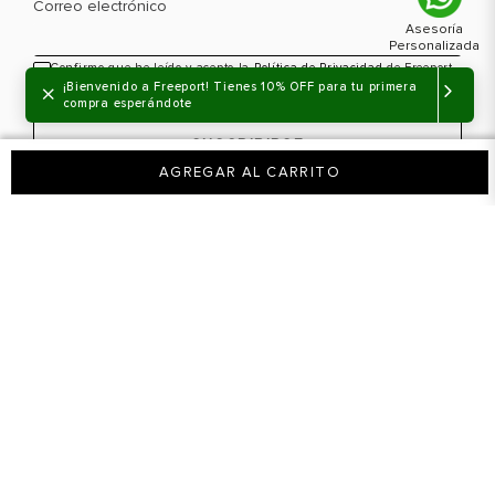
Correo electrónico
Confirmo que he leído y acepto la
Política de Privacidad
de Freeport -
Ensenada S.A.S, y autorizo el envío de información sobre novedades
×
¡Bienvenido a Freeport! Tienes 10% OFF para tu primera
y actividades promocionales.
compra esperándote
SUSCRIBIRSE
AGREGAR AL CARRITO
SOBRE NOSOTROS
Nuestra marca
¿NECESITAS AYUDA?
Tiendas físicas